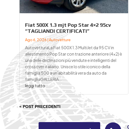
Fiat 500X 1.3 mjt Pop Star 4×2 95cv
“TAGLIANDI CERTIFICATI”
Ago 6, 2026
|
Autovetture
AutovetturaLa Fiat 500X 1.3 MultiJet da 95 CV in
allestimento Pop Star con trazione anteriore (4x2) è
una delle declinazioni più vendute e intelligenti del
crossover italiano. Unisce lo stile iconico della
famiglia 500 a un'abitabilità vera da auto da
famigliaGALLERIA...
leggi tutto
« POST PRECEDENTI