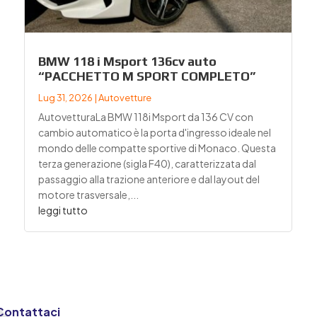
BMW 118 i Msport 136cv auto
“PACCHETTO M SPORT COMPLETO”
Lug 31, 2026
|
Autovetture
AutovetturaLa BMW 118i Msport da 136 CV con
cambio automatico è la porta d'ingresso ideale nel
mondo delle compatte sportive di Monaco. Questa
terza generazione (sigla F40), caratterizzata dal
passaggio alla trazione anteriore e dal layout del
motore trasversale,...
leggi tutto
Contattaci