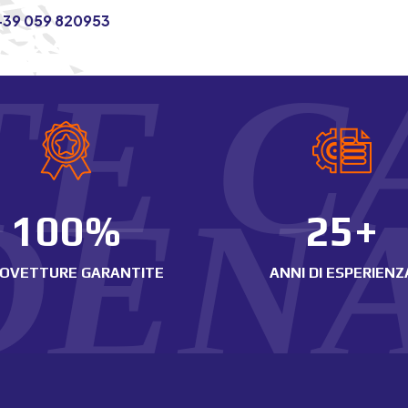
+39 059 820953
TE C
DEN
100
%
25+
OVETTURE GARANTITE
ANNI DI ESPERIENZ