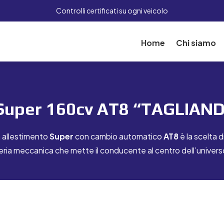
Controlli certificati su ogni veicolo
Home
Chi siamo
 t Super 160cv AT8 “TAGLIA
n allestimento
Super
con cambio automatico
AT8
è la scelta 
gneria meccanica che mette il conducente al centro dell’univers