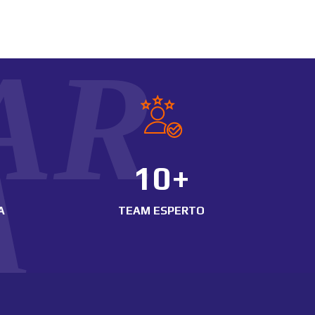
AR
A
10+
A
TEAM ESPERTO