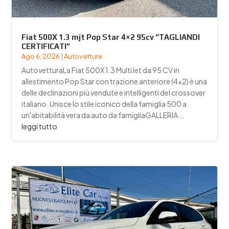
Fiat 500X 1.3 mjt Pop Star 4×2 95cv “TAGLIANDI
CERTIFICATI”
Ago 6, 2026
|
Autovetture
AutovetturaLa Fiat 500X 1.3 MultiJet da 95 CV in
allestimento Pop Star con trazione anteriore (4x2) è una
delle declinazioni più vendute e intelligenti del crossover
italiano. Unisce lo stile iconico della famiglia 500 a
un'abitabilità vera da auto da famigliaGALLERIA...
leggi tutto