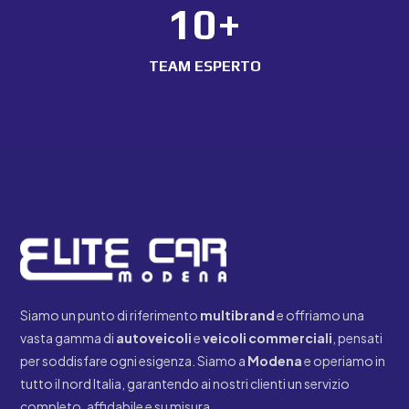
10+
TEAM ESPERTO
Siamo un punto di riferimento
multibrand
e offriamo una
vasta gamma di
autoveicoli
e
veicoli
commerciali
, pensati
per soddisfare ogni esigenza. Siamo a
Modena
e operiamo in
tutto il nord Italia, garantendo ai nostri clienti un servizio
completo, affidabile e su misura.