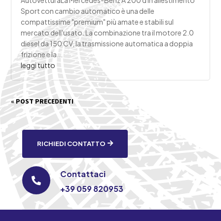
AutovetturaLa Mercedes-Benz A 200 d in allestimento
Sport con cambio automatico è una delle
compattissime "premium" più amate e stabili sul
mercato dell'usato. La combinazione tra il motore 2.0
diesel da 150 CV, la trasmissione automatica a doppia
frizione e la...
leggi tutto
« POST PRECEDENTI
RICHIEDI CONTATTO
Contattaci

+39 059 820953