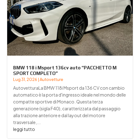
BMW 118 i Msport 136cv auto “PACCHETTO M
SPORT COMPLETO”
Lug 31, 2026
|
Autovetture
AutovetturaLa BMW 118i Msport da 136 CV con cambio
automatico è la porta d'ingresso ideale nel mondo delle
compatte sportive di Monaco. Questa terza
generazione (sigla F40), caratterizzata dal passaggio
alla trazione anteriore e dal layout del motore
trasversale,...
leggi tutto