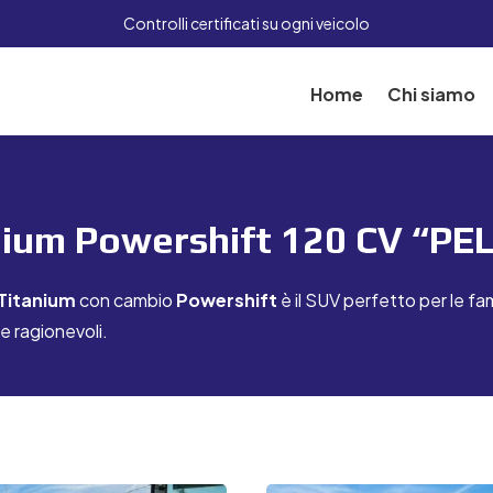
Controlli certificati su ogni veicolo
Home
Chi siamo
anium Powershift 120 CV “PE
Titanium
con cambio
Powershift
è il SUV perfetto per le fa
e ragionevoli.