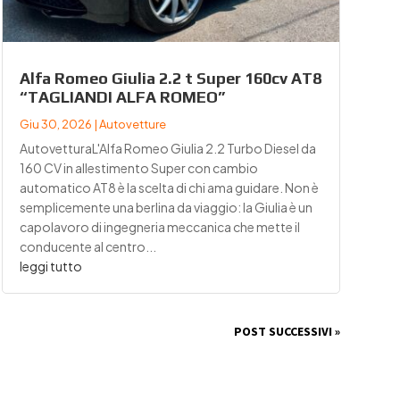
Alfa Romeo Giulia 2.2 t Super 160cv AT8
“TAGLIANDI ALFA ROMEO”
Giu 30, 2026
|
Autovetture
AutovetturaL'Alfa Romeo Giulia 2.2 Turbo Diesel da
160 CV in allestimento Super con cambio
automatico AT8 è la scelta di chi ama guidare. Non è
semplicemente una berlina da viaggio: la Giulia è un
capolavoro di ingegneria meccanica che mette il
conducente al centro...
leggi tutto
POST SUCCESSIVI »