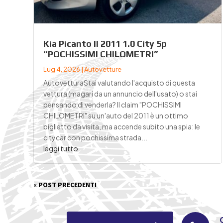
Kia Picanto II 2011 1.0 City 5p
“POCHISSIMI CHILOMETRI”
Lug 4, 2026
|
Autovetture
AutovetturaStai valutando l'acquisto di questa
vettura (magari da un annuncio dell'usato) o stai
pensando di venderla? Il claim "POCHISSIMI
CHILOMETRI" su un'auto del 2011 è un ottimo
biglietto da visita, ma accende subito una spia: le
citycar con pochissima strada...
leggi tutto
« POST PRECEDENTI