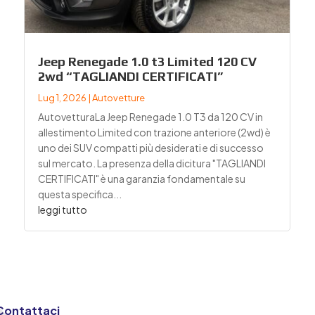
Jeep Renegade 1.0 t3 Limited 120 CV
2wd “TAGLIANDI CERTIFICATI”
Lug 1, 2026
|
Autovetture
AutovetturaLa Jeep Renegade 1.0 T3 da 120 CV in
allestimento Limited con trazione anteriore (2wd) è
uno dei SUV compatti più desiderati e di successo
sul mercato. La presenza della dicitura "TAGLIANDI
CERTIFICATI" è una garanzia fondamentale su
questa specifica...
leggi tutto
Contattaci