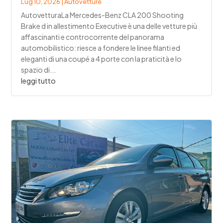
Lug 10, 2026
|
Autovetture
AutovetturaLa Mercedes-Benz CLA 200 Shooting
Brake d in allestimento Executive è una delle vetture più
affascinanti e controcorrente del panorama
automobilistico: riesce a fondere le linee filanti ed
eleganti di una coupé a 4 porte con la praticità e lo
spazio di...
leggi tutto