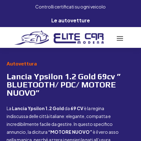
Controlli certificati su ogni veicolo
Le autovetture
Autovettura
Lancia Ypsilon 1.2 Gold 69cv ”
BLUETOOTH/ PDC/ MOTORE
NUOVO”
La
Lancia Ypsilon 1.2 Gold
da
69 CV
è la regina
indiscussa delle città italiane: elegante, compatta e
incredibilmente facile da gestire. In questo specifico
annuncio, la dicitura
“MOTORE NUOVO”
è il vero asso
nella manica, perché azzera i pensieri legati all’usura