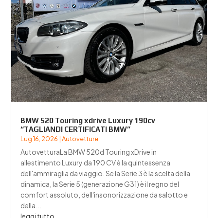
BMW 520 Touring xdrive Luxury 190cv
“TAGLIANDI CERTIFICATI BMW”
Lug 16, 2026
|
Autovetture
AutovetturaLa BMW 520d Touring xDrive in
allestimento Luxury da 190 CV è la quintessenza
dell'ammiraglia da viaggio. Se la Serie 3 è la scelta della
dinamica, la Serie 5 (generazione G31) è il regno del
comfort assoluto, dell'insonorizzazione da salotto e
della...
leggi tutto