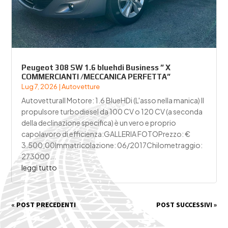
Peugeot 308 SW 1.6 bluehdi Business ” X
COMMERCIANTI /MECCANICA PERFETTA”
Lug 7, 2026
|
Autovetture
AutovetturaIl Motore: 1.6 BlueHDi (L'asso nella manica) Il
propulsore turbodiesel da 100 CV o 120 CV (a seconda
della declinazione specifica) è un vero e proprio
capolavoro di efficienza:GALLERIA FOTOPrezzo: €
3.500,00Immatricolazione: 06/2017Chilometraggio:
273000...
leggi tutto
« POST PRECEDENTI
POST SUCCESSIVI »