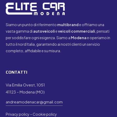
Siamo un punto di riferimento
multibrand
e offriamo una
vasta gamma di
autoveicoli
e
veicoli
commerciali
, pensati
per soddisfare ogni esigenza. Siamo a
Modena
e operiamo in
tutto il nord Italia, garantendo ai nostri clienti un servizio
completo, affidabile e su misura.
CONTATTI
Via Emilia Ovest, 1051
41123 – Modena (MO)
andreamodenacar@gmail.com
Privacy policy
–
Cookie policy