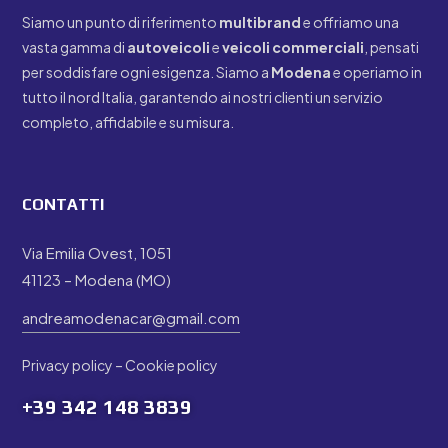
Siamo un punto di riferimento
multibrand
e offriamo una
vasta gamma di
autoveicoli
e
veicoli
commerciali
, pensati
per soddisfare ogni esigenza. Siamo a
Modena
e operiamo in
tutto il nord Italia, garantendo ai nostri clienti un servizio
completo, affidabile e su misura.
CONTATTI
Via Emilia Ovest, 1051
41123 – Modena (MO)
andreamodenacar@gmail.com
Privacy policy
–
Cookie policy
+39
342 148 3839