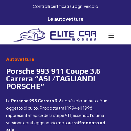
Controlli certificati su ogni veicolo
Le autovetture
Autovettura
Porsche 993 911 Coupe 3.6
Carrera “ASI /TAGLIANDI
PORSCHE”
La
Porsche 993 Carrera 3.6
non è solo un’auto: è un
oggetto di culto. Prodotta tra il 1994 e il 1998,
rappresenta l’apice della stirpe 911, essendo l’ultima
versione con il leggendario motore
raffreddato ad
aria
.