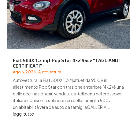
Fiat 500X 1.3 mjt Pop Star 4×2 95cv “TAGLIANDI
CERTIFICATI”
Ago 6, 2026
|
Autovetture
AutovetturaLa Fiat 500X 1.3 MultiJet da 95 CV in
allestimento Pop Star con trazione anteriore (4x2) è una
delle declinazioni più vendute e intelligenti del crossover
italiano. Unisce lo stile iconico della famiglia 500 a
un'abitabilità vera da auto da famigliaGALLERIA...
leggi tutto