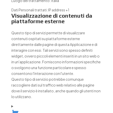
Luogo del trattamento:
Italia
Dati Personali trattati:
IP address +1
Visualizzazione di contenuti da
piattaforme esterne
Questo tipo di servizi permette di visualizzare
contenuti ospitati su piattaforme esterne
direttamente dalle pagine di questa Applicazione e di
interagire con essi. Tali servizi sono spesso definiti
widget, ovvero piccoli elementi inseriti in un sito web o
in un'applicazione. Forniscono informazioni specifiche
o svolgono una funzione particolare e spesso
consentono l'interazione con l'utente.
Questo tipo di servizio potrebbe comunque
raccogliere dati sul traffico web relativo alle pagine
dove il servizio è installato, anche quando gli utenti non
lo utilizzano.