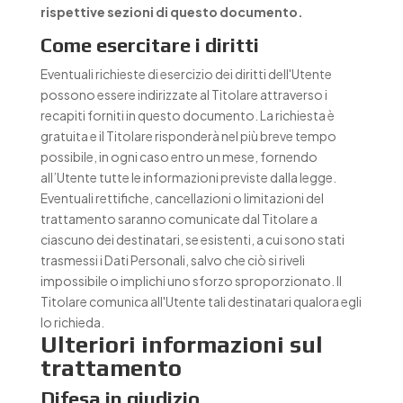
rispettive sezioni di questo documento.
Come esercitare i diritti
Eventuali richieste di esercizio dei diritti dell'Utente
possono essere indirizzate al Titolare attraverso i
recapiti forniti in questo documento. La richiesta è
gratuita e il Titolare risponderà nel più breve tempo
possibile, in ogni caso entro un mese, fornendo
all’Utente tutte le informazioni previste dalla legge.
Eventuali rettifiche, cancellazioni o limitazioni del
trattamento saranno comunicate dal Titolare a
ciascuno dei destinatari, se esistenti, a cui sono stati
trasmessi i Dati Personali, salvo che ciò si riveli
impossibile o implichi uno sforzo sproporzionato. Il
Titolare comunica all'Utente tali destinatari qualora egli
lo richieda.
Ulteriori informazioni sul
trattamento
Difesa in giudizio