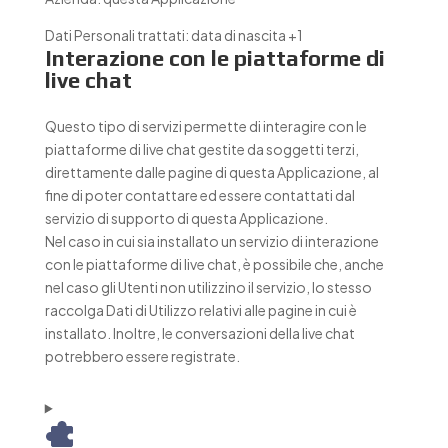
Dati Personali trattati:
data di nascita +1
Interazione con le piattaforme di
live chat
Questo tipo di servizi permette di interagire con le
piattaforme di live chat gestite da soggetti terzi,
direttamente dalle pagine di questa Applicazione, al
fine di poter contattare ed essere contattati dal
servizio di supporto di questa Applicazione.
Nel caso in cui sia installato un servizio di interazione
con le piattaforme di live chat, è possibile che, anche
nel caso gli Utenti non utilizzino il servizio, lo stesso
raccolga Dati di Utilizzo relativi alle pagine in cui è
installato. Inoltre, le conversazioni della live chat
potrebbero essere registrate.