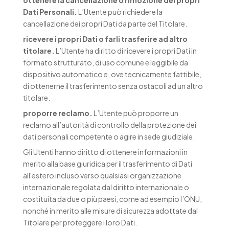
ottenere la cancellazione o rimozione dei propri
Dati Personali.
L’Utente può richiedere la
cancellazione dei propri Dati da parte del Titolare.
ricevere i propri Dati o farli trasferire ad altro
titolare.
L’Utente ha diritto di ricevere i propri Dati in
formato strutturato, di uso comune e leggibile da
dispositivo automatico e, ove tecnicamente fattibile,
di ottenerne il trasferimento senza ostacoli ad un altro
titolare.
proporre reclamo.
L’Utente può proporre un
reclamo all’autorità di controllo della protezione dei
dati personali competente o agire in sede giudiziale.
Gli Utenti hanno diritto di ottenere informazioni in
merito alla base giuridica per il trasferimento di Dati
all'estero incluso verso qualsiasi organizzazione
internazionale regolata dal diritto internazionale o
costituita da due o più paesi, come ad esempio l’ONU,
nonché in merito alle misure di sicurezza adottate dal
Titolare per proteggere i loro Dati.