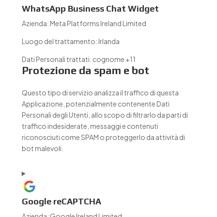
WhatsApp Business Chat Widget
Azienda:
Meta Platforms Ireland Limited
Luogo del trattamento:
Irlanda
Dati Personali trattati:
cognome +11
Protezione da spam e bot
Questo tipo di servizio analizza il traffico di questa
Applicazione, potenzialmente contenente Dati
Personali degli Utenti, allo scopo di filtrarlo da parti di
traffico indesiderate, messaggi e contenuti
riconosciuti come SPAM o proteggerlo da attività di
bot malevoli.
Google reCAPTCHA
Azienda:
Google Ireland Limited