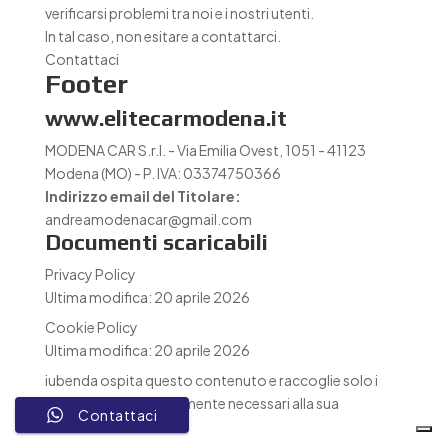
verificarsi problemi tra noi e i nostri utenti.
In tal caso, non esitare a contattarci.
Contattaci
Footer
www.elitecarmodena.it
MODENA CAR S.r.l. - Via Emilia Ovest, 1051 - 41123
Modena (MO) - P. IVA: 03374750366
Indirizzo email del Titolare:
andreamodenacar@gmail.com
Documenti scaricabili
Privacy Policy
Ultima modifica: 20 aprile 2026
Cookie Policy
Ultima modifica: 20 aprile 2026
iubenda
ospita questo contenuto e raccoglie solo
i
Dati Personali strettamente necessari
alla sua
Contattaci
fornitura.