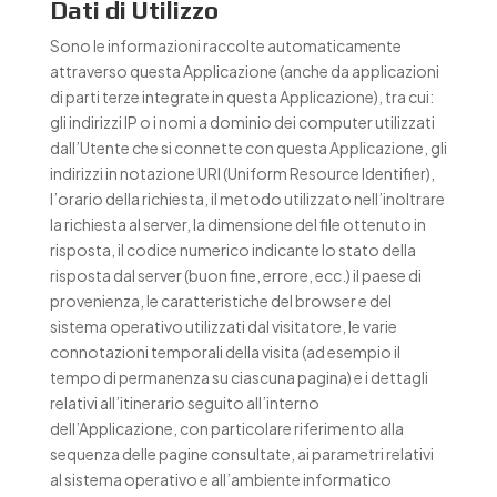
Dati di Utilizzo
Sono le informazioni raccolte automaticamente
attraverso questa Applicazione (anche da applicazioni
di parti terze integrate in questa Applicazione), tra cui:
gli indirizzi IP o i nomi a dominio dei computer utilizzati
dall’Utente che si connette con questa Applicazione, gli
indirizzi in notazione URI (Uniform Resource Identifier),
l’orario della richiesta, il metodo utilizzato nell’inoltrare
la richiesta al server, la dimensione del file ottenuto in
risposta, il codice numerico indicante lo stato della
risposta dal server (buon fine, errore, ecc.) il paese di
provenienza, le caratteristiche del browser e del
sistema operativo utilizzati dal visitatore, le varie
connotazioni temporali della visita (ad esempio il
tempo di permanenza su ciascuna pagina) e i dettagli
relativi all’itinerario seguito all’interno
dell’Applicazione, con particolare riferimento alla
sequenza delle pagine consultate, ai parametri relativi
al sistema operativo e all’ambiente informatico