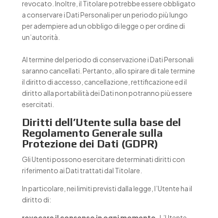
revocato. Inoltre, il Titolare potrebbe essere obbligato
a conservare i Dati Personali per un periodo più lungo
per adempiere ad un obbligo di legge o per ordine di
un’autorità.
Al termine del periodo di conservazione i Dati Personali
saranno cancellati. Pertanto, allo spirare di tale termine
il diritto di accesso, cancellazione, rettificazione ed il
diritto alla portabilità dei Dati non potranno più essere
esercitati.
Diritti dell’Utente sulla base del
Regolamento Generale sulla
Protezione dei Dati (GDPR)
Gli Utenti possono esercitare determinati diritti con
riferimento ai Dati trattati dal Titolare.
In particolare, nei limiti previsti dalla legge, l’Utente ha il
diritto di:
revocare il consenso in ogni momento.
L’Utente