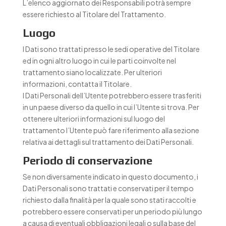
L’elenco aggiornato dei Responsabili potrà sempre
essere richiesto al Titolare del Trattamento.
Luogo
I Dati sono trattati presso le sedi operative del Titolare
ed in ogni altro luogo in cui le parti coinvolte nel
trattamento siano localizzate. Per ulteriori
informazioni, contatta il Titolare.
I Dati Personali dell’Utente potrebbero essere trasferiti
in un paese diverso da quello in cui l’Utente si trova. Per
ottenere ulteriori informazioni sul luogo del
trattamento l’Utente può fare riferimento alla sezione
relativa ai dettagli sul trattamento dei Dati Personali.
Periodo di conservazione
Se non diversamente indicato in questo documento, i
Dati Personali sono trattati e conservati per il tempo
richiesto dalla finalità per la quale sono stati raccolti e
potrebbero essere conservati per un periodo più lungo
a causa di eventuali obbligazioni legali o sulla base del