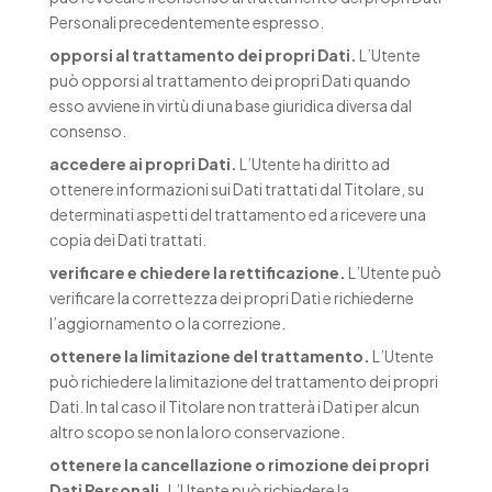
Personali precedentemente espresso.
opporsi al trattamento dei propri Dati.
L’Utente
può opporsi al trattamento dei propri Dati quando
esso avviene in virtù di una base giuridica diversa dal
consenso.
accedere ai propri Dati.
L’Utente ha diritto ad
ottenere informazioni sui Dati trattati dal Titolare, su
determinati aspetti del trattamento ed a ricevere una
copia dei Dati trattati.
verificare e chiedere la rettificazione.
L’Utente può
verificare la correttezza dei propri Dati e richiederne
l’aggiornamento o la correzione.
ottenere la limitazione del trattamento.
L’Utente
può richiedere la limitazione del trattamento dei propri
Dati. In tal caso il Titolare non tratterà i Dati per alcun
altro scopo se non la loro conservazione.
ottenere la cancellazione o rimozione dei propri
Dati Personali.
L’Utente può richiedere la