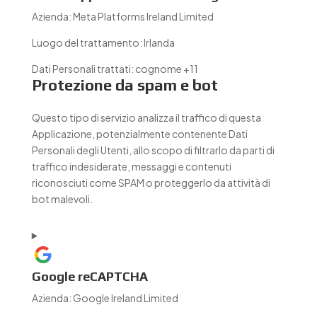
Azienda:
Meta Platforms Ireland Limited
Luogo del trattamento:
Irlanda
Dati Personali trattati:
cognome +11
Protezione da spam e bot
Questo tipo di servizio analizza il traffico di questa
Applicazione, potenzialmente contenente Dati
Personali degli Utenti, allo scopo di filtrarlo da parti di
traffico indesiderate, messaggi e contenuti
riconosciuti come SPAM o proteggerlo da attività di
bot malevoli.
Google reCAPTCHA
Azienda:
Google Ireland Limited