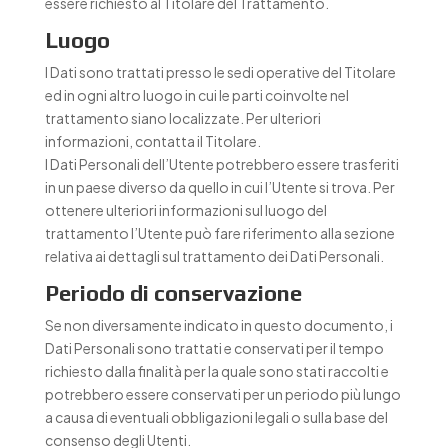
essere richiesto al Titolare del Trattamento.
Luogo
I Dati sono trattati presso le sedi operative del Titolare
ed in ogni altro luogo in cui le parti coinvolte nel
trattamento siano localizzate. Per ulteriori
informazioni, contatta il Titolare.
I Dati Personali dell’Utente potrebbero essere trasferiti
in un paese diverso da quello in cui l’Utente si trova. Per
ottenere ulteriori informazioni sul luogo del
trattamento l’Utente può fare riferimento alla sezione
relativa ai dettagli sul trattamento dei Dati Personali.
Periodo di conservazione
Se non diversamente indicato in questo documento, i
Dati Personali sono trattati e conservati per il tempo
richiesto dalla finalità per la quale sono stati raccolti e
potrebbero essere conservati per un periodo più lungo
a causa di eventuali obbligazioni legali o sulla base del
consenso degli Utenti.