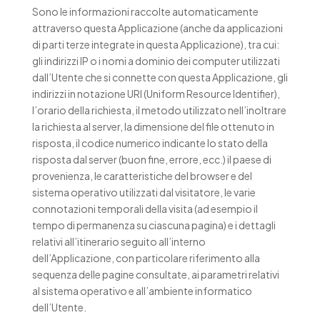
Sono le informazioni raccolte automaticamente
attraverso questa Applicazione (anche da applicazioni
di parti terze integrate in questa Applicazione), tra cui:
gli indirizzi IP o i nomi a dominio dei computer utilizzati
dall’Utente che si connette con questa Applicazione, gli
indirizzi in notazione URI (Uniform Resource Identifier),
l’orario della richiesta, il metodo utilizzato nell’inoltrare
la richiesta al server, la dimensione del file ottenuto in
risposta, il codice numerico indicante lo stato della
risposta dal server (buon fine, errore, ecc.) il paese di
provenienza, le caratteristiche del browser e del
sistema operativo utilizzati dal visitatore, le varie
connotazioni temporali della visita (ad esempio il
tempo di permanenza su ciascuna pagina) e i dettagli
relativi all’itinerario seguito all’interno
dell’Applicazione, con particolare riferimento alla
sequenza delle pagine consultate, ai parametri relativi
al sistema operativo e all’ambiente informatico
dell’Utente.