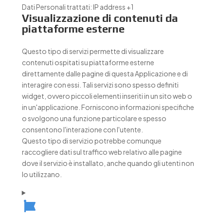
Dati Personali trattati:
IP address +1
Visualizzazione di contenuti da
piattaforme esterne
Questo tipo di servizi permette di visualizzare
contenuti ospitati su piattaforme esterne
direttamente dalle pagine di questa Applicazione e di
interagire con essi. Tali servizi sono spesso definiti
widget, ovvero piccoli elementi inseriti in un sito web o
in un'applicazione. Forniscono informazioni specifiche
o svolgono una funzione particolare e spesso
consentono l'interazione con l'utente.
Questo tipo di servizio potrebbe comunque
raccogliere dati sul traffico web relativo alle pagine
dove il servizio è installato, anche quando gli utenti non
lo utilizzano.