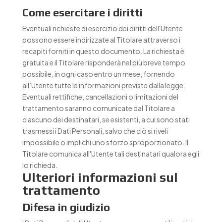
Come esercitare i diritti
Eventuali richieste di esercizio dei diritti dell'Utente
possono essere indirizzate al Titolare attraverso i
recapiti forniti in questo documento. La richiesta è
gratuita e il Titolare risponderà nel più breve tempo
possibile, in ogni caso entro un mese, fornendo
all’Utente tutte le informazioni previste dalla legge.
Eventuali rettifiche, cancellazioni o limitazioni del
trattamento saranno comunicate dal Titolare a
ciascuno dei destinatari, se esistenti, a cui sono stati
trasmessi i Dati Personali, salvo che ciò si riveli
impossibile o implichi uno sforzo sproporzionato. Il
Titolare comunica all'Utente tali destinatari qualora egli
lo richieda.
Ulteriori informazioni sul
trattamento
Difesa in giudizio