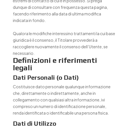
estremi di contatto di cui è in possesso. Si prega
dunque di consultare con frequenza questa pagina,
facendo riferimento alla data di ultima modifica
indicata in fondo.
Qualora le modifiche interessino trattamenti la cui base
giuridica è il consenso, il Titolare provvederà a
raccogliere nuovamente il consenso dell’Utente, se
necessario.
Definizioni e riferimenti
legali
Dati Personali (o Dati)
Costituisce dato personale qualunque informazione
che, direttamente o indirettamente, anche in
collegamento con qualsiasi altra informazione, ivi
compreso un numero di identificazione personale,
renda identificata o identificabile una persona fisica.
Dati di Utilizzo