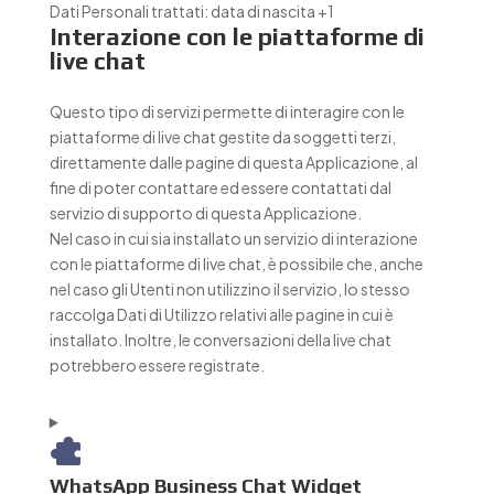
Dati Personali trattati:
data di nascita +1
Interazione con le piattaforme di
live chat
Questo tipo di servizi permette di interagire con le
piattaforme di live chat gestite da soggetti terzi,
direttamente dalle pagine di questa Applicazione, al
fine di poter contattare ed essere contattati dal
servizio di supporto di questa Applicazione.
Nel caso in cui sia installato un servizio di interazione
con le piattaforme di live chat, è possibile che, anche
nel caso gli Utenti non utilizzino il servizio, lo stesso
raccolga Dati di Utilizzo relativi alle pagine in cui è
installato. Inoltre, le conversazioni della live chat
potrebbero essere registrate.
WhatsApp Business Chat Widget