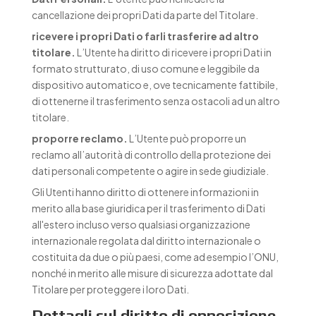
cancellazione dei propri Dati da parte del Titolare.
ricevere i propri Dati o farli trasferire ad altro
titolare.
L’Utente ha diritto di ricevere i propri Dati in
formato strutturato, di uso comune e leggibile da
dispositivo automatico e, ove tecnicamente fattibile,
di ottenerne il trasferimento senza ostacoli ad un altro
titolare.
proporre reclamo.
L’Utente può proporre un
reclamo all’autorità di controllo della protezione dei
dati personali competente o agire in sede giudiziale.
Gli Utenti hanno diritto di ottenere informazioni in
merito alla base giuridica per il trasferimento di Dati
all'estero incluso verso qualsiasi organizzazione
internazionale regolata dal diritto internazionale o
costituita da due o più paesi, come ad esempio l’ONU,
nonché in merito alle misure di sicurezza adottate dal
Titolare per proteggere i loro Dati.
Dettagli sul diritto di opposizione