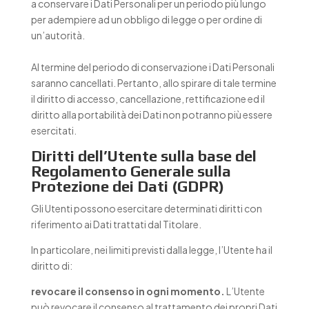
a conservare i Dati Personali per un periodo più lungo
per adempiere ad un obbligo di legge o per ordine di
un’autorità.
Al termine del periodo di conservazione i Dati Personali
saranno cancellati. Pertanto, allo spirare di tale termine
il diritto di accesso, cancellazione, rettificazione ed il
diritto alla portabilità dei Dati non potranno più essere
esercitati.
Diritti dell’Utente sulla base del
Regolamento Generale sulla
Protezione dei Dati (GDPR)
Gli Utenti possono esercitare determinati diritti con
riferimento ai Dati trattati dal Titolare.
In particolare, nei limiti previsti dalla legge, l’Utente ha il
diritto di:
revocare il consenso in ogni momento.
L’Utente
può revocare il consenso al trattamento dei propri Dati