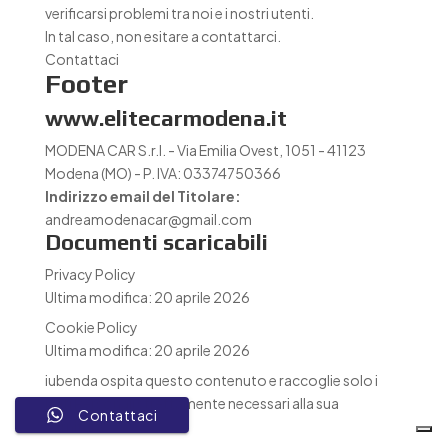
verificarsi problemi tra noi e i nostri utenti.
In tal caso, non esitare a contattarci.
Contattaci
Footer
www.elitecarmodena.it
MODENA CAR S.r.l. - Via Emilia Ovest, 1051 - 41123
Modena (MO) - P. IVA: 03374750366
Indirizzo email del Titolare:
andreamodenacar@gmail.com
Documenti scaricabili
Privacy Policy
Ultima modifica: 20 aprile 2026
Cookie Policy
Ultima modifica: 20 aprile 2026
iubenda
ospita questo contenuto e raccoglie solo
i
Dati Personali strettamente necessari
alla sua
Contattaci
fornitura.