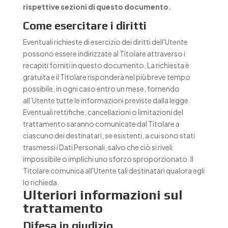
rispettive sezioni di questo documento.
Come esercitare i diritti
Eventuali richieste di esercizio dei diritti dell'Utente
possono essere indirizzate al Titolare attraverso i
recapiti forniti in questo documento. La richiesta è
gratuita e il Titolare risponderà nel più breve tempo
possibile, in ogni caso entro un mese, fornendo
all’Utente tutte le informazioni previste dalla legge.
Eventuali rettifiche, cancellazioni o limitazioni del
trattamento saranno comunicate dal Titolare a
ciascuno dei destinatari, se esistenti, a cui sono stati
trasmessi i Dati Personali, salvo che ciò si riveli
impossibile o implichi uno sforzo sproporzionato. Il
Titolare comunica all'Utente tali destinatari qualora egli
lo richieda.
Ulteriori informazioni sul
trattamento
Difesa in giudizio