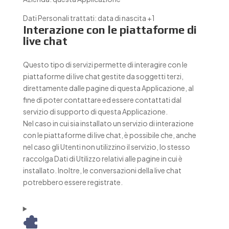
Dati Personali trattati:
data di nascita +1
Interazione con le piattaforme di
live chat
Questo tipo di servizi permette di interagire con le
piattaforme di live chat gestite da soggetti terzi,
direttamente dalle pagine di questa Applicazione, al
fine di poter contattare ed essere contattati dal
servizio di supporto di questa Applicazione.
Nel caso in cui sia installato un servizio di interazione
con le piattaforme di live chat, è possibile che, anche
nel caso gli Utenti non utilizzino il servizio, lo stesso
raccolga Dati di Utilizzo relativi alle pagine in cui è
installato. Inoltre, le conversazioni della live chat
potrebbero essere registrate.