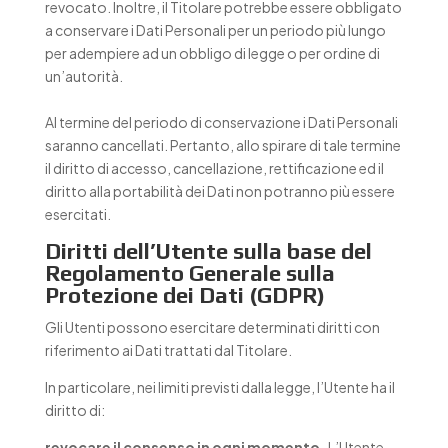
revocato. Inoltre, il Titolare potrebbe essere obbligato
a conservare i Dati Personali per un periodo più lungo
per adempiere ad un obbligo di legge o per ordine di
un’autorità.
Al termine del periodo di conservazione i Dati Personali
saranno cancellati. Pertanto, allo spirare di tale termine
il diritto di accesso, cancellazione, rettificazione ed il
diritto alla portabilità dei Dati non potranno più essere
esercitati.
Diritti dell’Utente sulla base del
Regolamento Generale sulla
Protezione dei Dati (GDPR)
Gli Utenti possono esercitare determinati diritti con
riferimento ai Dati trattati dal Titolare.
In particolare, nei limiti previsti dalla legge, l’Utente ha il
diritto di:
revocare il consenso in ogni momento.
L’Utente