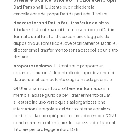
ottenere la cancellazione o rimozione dei propri
Dati Personali.
L’Utente può richiedere la
cancellazione dei propri Dati da parte del Titolare.
ricevere i propri Dati o farli trasferire ad altro
titolare.
L’Utente ha diritto di ricevere i propri Dati in
formato strutturato, di uso comune e leggibile da
dispositivo automatico e, ove tecnicamente fattibile,
di ottenerne il trasferimento senza ostacoli ad un altro
titolare.
proporre reclamo.
L’Utente può proporre un
reclamo all’autorità di controllo della protezione dei
dati personali competente o agire in sede giudiziale.
Gli Utenti hanno diritto di ottenere informazioni in
merito alla base giuridica per il trasferimento di Dati
all'estero incluso verso qualsiasi organizzazione
internazionale regolata dal diritto internazionale o
costituita da due o più paesi, come ad esempio l’ONU,
nonché in merito alle misure di sicurezza adottate dal
Titolare per proteggere i loro Dati.