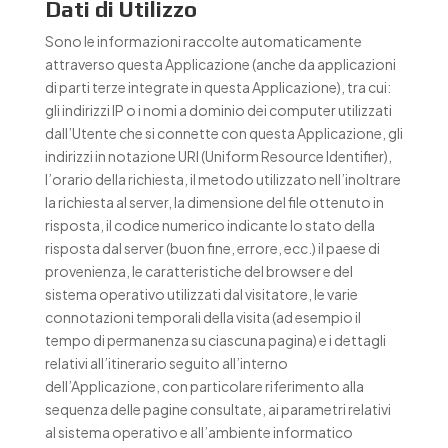
Dati di Utilizzo
Sono le informazioni raccolte automaticamente
attraverso questa Applicazione (anche da applicazioni
di parti terze integrate in questa Applicazione), tra cui:
gli indirizzi IP o i nomi a dominio dei computer utilizzati
dall’Utente che si connette con questa Applicazione, gli
indirizzi in notazione URI (Uniform Resource Identifier),
l’orario della richiesta, il metodo utilizzato nell’inoltrare
la richiesta al server, la dimensione del file ottenuto in
risposta, il codice numerico indicante lo stato della
risposta dal server (buon fine, errore, ecc.) il paese di
provenienza, le caratteristiche del browser e del
sistema operativo utilizzati dal visitatore, le varie
connotazioni temporali della visita (ad esempio il
tempo di permanenza su ciascuna pagina) e i dettagli
relativi all’itinerario seguito all’interno
dell’Applicazione, con particolare riferimento alla
sequenza delle pagine consultate, ai parametri relativi
al sistema operativo e all’ambiente informatico