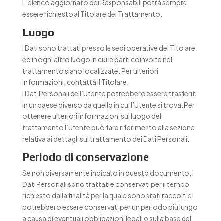
L’elenco aggiornato dei Responsabili potrà sempre
essere richiesto al Titolare del Trattamento.
Luogo
I Dati sono trattati presso le sedi operative del Titolare
ed in ogni altro luogo in cui le parti coinvolte nel
trattamento siano localizzate. Per ulteriori
informazioni, contatta il Titolare.
I Dati Personali dell’Utente potrebbero essere trasferiti
in un paese diverso da quello in cui l’Utente si trova. Per
ottenere ulteriori informazioni sul luogo del
trattamento l’Utente può fare riferimento alla sezione
relativa ai dettagli sul trattamento dei Dati Personali.
Periodo di conservazione
Se non diversamente indicato in questo documento, i
Dati Personali sono trattati e conservati per il tempo
richiesto dalla finalità per la quale sono stati raccolti e
potrebbero essere conservati per un periodo più lungo
a causa di eventuali obbligazioni legali o sulla base del