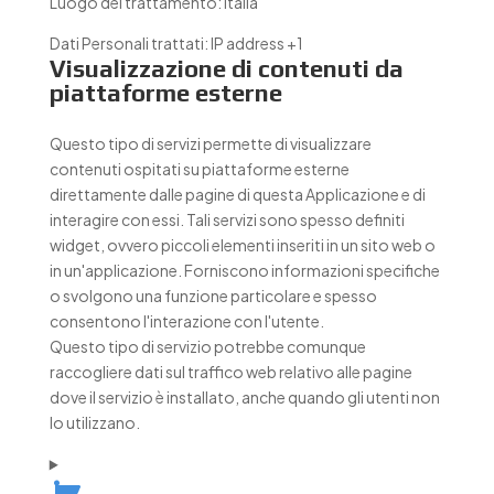
Luogo del trattamento:
Italia
Dati Personali trattati:
IP address +1
Visualizzazione di contenuti da
piattaforme esterne
Questo tipo di servizi permette di visualizzare
contenuti ospitati su piattaforme esterne
direttamente dalle pagine di questa Applicazione e di
interagire con essi. Tali servizi sono spesso definiti
widget, ovvero piccoli elementi inseriti in un sito web o
in un'applicazione. Forniscono informazioni specifiche
o svolgono una funzione particolare e spesso
consentono l'interazione con l'utente.
Questo tipo di servizio potrebbe comunque
raccogliere dati sul traffico web relativo alle pagine
dove il servizio è installato, anche quando gli utenti non
lo utilizzano.