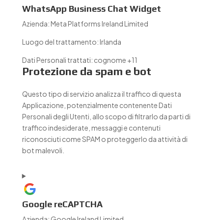
WhatsApp Business Chat Widget
Azienda:
Meta Platforms Ireland Limited
Luogo del trattamento:
Irlanda
Dati Personali trattati:
cognome +11
Protezione da spam e bot
Questo tipo di servizio analizza il traffico di questa
Applicazione, potenzialmente contenente Dati
Personali degli Utenti, allo scopo di filtrarlo da parti di
traffico indesiderate, messaggi e contenuti
riconosciuti come SPAM o proteggerlo da attività di
bot malevoli.
Google reCAPTCHA
Azienda:
Google Ireland Limited