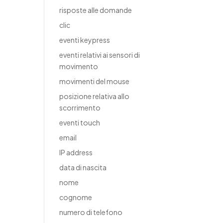
risposte alle domande
clic
eventi keypress
eventi relativi ai sensori di
movimento
movimenti del mouse
posizione relativa allo
scorrimento
eventi touch
email
IP address
data di nascita
nome
cognome
numero di telefono