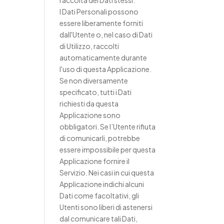
raccolta dei Dati stessi.
I Dati Personali possono
essere liberamente forniti
dall'Utente o, nel caso di Dati
di Utilizzo, raccolti
automaticamente durante
l'uso di questa Applicazione.
Se non diversamente
specificato, tutti i Dati
richiesti da questa
Applicazione sono
obbligatori. Se l’Utente rifiuta
di comunicarli, potrebbe
essere impossibile per questa
Applicazione fornire il
Servizio. Nei casi in cui questa
Applicazione indichi alcuni
Dati come facoltativi, gli
Utenti sono liberi di astenersi
dal comunicare tali Dati,