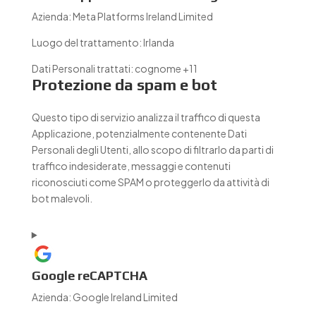
Azienda:
Meta Platforms Ireland Limited
Luogo del trattamento:
Irlanda
Dati Personali trattati:
cognome +11
Protezione da spam e bot
Questo tipo di servizio analizza il traffico di questa
Applicazione, potenzialmente contenente Dati
Personali degli Utenti, allo scopo di filtrarlo da parti di
traffico indesiderate, messaggi e contenuti
riconosciuti come SPAM o proteggerlo da attività di
bot malevoli.
Google reCAPTCHA
Azienda:
Google Ireland Limited