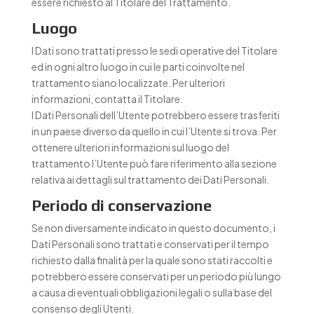
essere richiesto al Titolare del Trattamento.
Luogo
I Dati sono trattati presso le sedi operative del Titolare
ed in ogni altro luogo in cui le parti coinvolte nel
trattamento siano localizzate. Per ulteriori
informazioni, contatta il Titolare.
I Dati Personali dell’Utente potrebbero essere trasferiti
in un paese diverso da quello in cui l’Utente si trova. Per
ottenere ulteriori informazioni sul luogo del
trattamento l’Utente può fare riferimento alla sezione
relativa ai dettagli sul trattamento dei Dati Personali.
Periodo di conservazione
Se non diversamente indicato in questo documento, i
Dati Personali sono trattati e conservati per il tempo
richiesto dalla finalità per la quale sono stati raccolti e
potrebbero essere conservati per un periodo più lungo
a causa di eventuali obbligazioni legali o sulla base del
consenso degli Utenti.