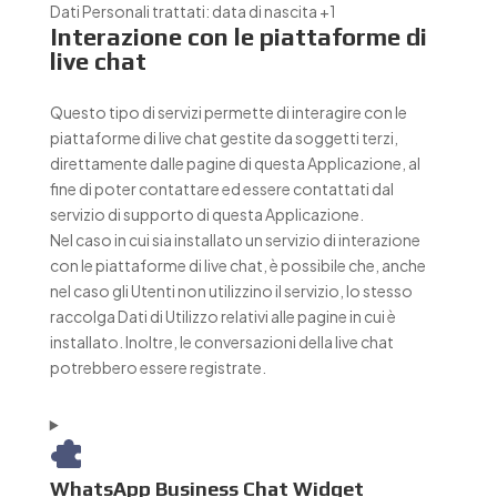
Dati Personali trattati:
data di nascita +1
Interazione con le piattaforme di
live chat
Questo tipo di servizi permette di interagire con le
piattaforme di live chat gestite da soggetti terzi,
direttamente dalle pagine di questa Applicazione, al
fine di poter contattare ed essere contattati dal
servizio di supporto di questa Applicazione.
Nel caso in cui sia installato un servizio di interazione
con le piattaforme di live chat, è possibile che, anche
nel caso gli Utenti non utilizzino il servizio, lo stesso
raccolga Dati di Utilizzo relativi alle pagine in cui è
installato. Inoltre, le conversazioni della live chat
potrebbero essere registrate.
WhatsApp Business Chat Widget