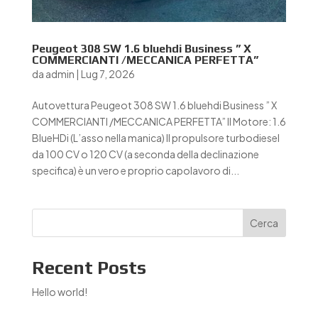
Peugeot 308 SW 1.6 bluehdi Business ” X
COMMERCIANTI /MECCANICA PERFETTA”
da
admin
|
Lug 7, 2026
Autovettura Peugeot 308 SW 1.6 bluehdi Business ” X
COMMERCIANTI /MECCANICA PERFETTA” Il Motore: 1.6
BlueHDi (L’asso nella manica) Il propulsore turbodiesel
da 100 CV o 120 CV (a seconda della declinazione
specifica) è un vero e proprio capolavoro di...
Cerca
Recent Posts
Hello world!