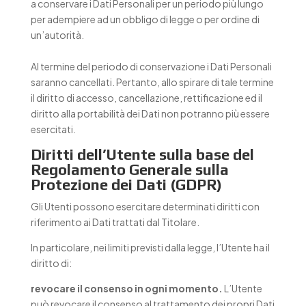
a conservare i Dati Personali per un periodo più lungo
per adempiere ad un obbligo di legge o per ordine di
un’autorità.
Al termine del periodo di conservazione i Dati Personali
saranno cancellati. Pertanto, allo spirare di tale termine
il diritto di accesso, cancellazione, rettificazione ed il
diritto alla portabilità dei Dati non potranno più essere
esercitati.
Diritti dell’Utente sulla base del
Regolamento Generale sulla
Protezione dei Dati (GDPR)
Gli Utenti possono esercitare determinati diritti con
riferimento ai Dati trattati dal Titolare.
In particolare, nei limiti previsti dalla legge, l’Utente ha il
diritto di:
revocare il consenso in ogni momento.
L’Utente
può revocare il consenso al trattamento dei propri Dati