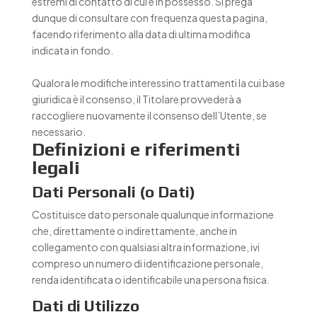
estremi di contatto di cui è in possesso. Si prega
dunque di consultare con frequenza questa pagina,
facendo riferimento alla data di ultima modifica
indicata in fondo.
Qualora le modifiche interessino trattamenti la cui base
giuridica è il consenso, il Titolare provvederà a
raccogliere nuovamente il consenso dell’Utente, se
necessario.
Definizioni e riferimenti
legali
Dati Personali (o Dati)
Costituisce dato personale qualunque informazione
che, direttamente o indirettamente, anche in
collegamento con qualsiasi altra informazione, ivi
compreso un numero di identificazione personale,
renda identificata o identificabile una persona fisica.
Dati di Utilizzo