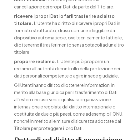
cancellazione dei propri Dati da parte del Titolare.
ricevere i propri Dati o farli trasferire ad altro
titolare.
L’Utente ha diritto di ricevere i propri Dati in
formato strutturato, di uso comune e leggibile da
dispositivo automatico e, ove tecnicamente fattibile,
di ottenerne il trasferimento senza ostacoli ad un altro
titolare.
proporre reclamo.
L’Utente può proporre un
reclamo all’autorità di controllo della protezione dei
dati personali competente o agire in sede giudiziale.
Gli Utenti hanno diritto di ottenere informazioni in
merito alla base giuridica per il trasferimento di Dati
all'estero incluso verso qualsiasi organizzazione
internazionale regolata dal diritto internazionale o
costituita da due o più paesi, come ad esempio l’ONU,
nonché in merito alle misure di sicurezza adottate dal
Titolare per proteggere i loro Dati.
Dettagli sul diritto di opposizione