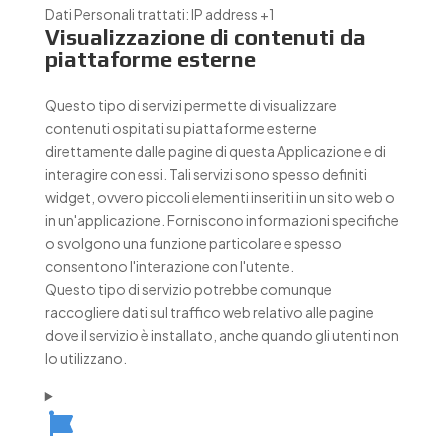
Dati Personali trattati:
IP address +1
Visualizzazione di contenuti da
piattaforme esterne
Questo tipo di servizi permette di visualizzare
contenuti ospitati su piattaforme esterne
direttamente dalle pagine di questa Applicazione e di
interagire con essi. Tali servizi sono spesso definiti
widget, ovvero piccoli elementi inseriti in un sito web o
in un'applicazione. Forniscono informazioni specifiche
o svolgono una funzione particolare e spesso
consentono l'interazione con l'utente.
Questo tipo di servizio potrebbe comunque
raccogliere dati sul traffico web relativo alle pagine
dove il servizio è installato, anche quando gli utenti non
lo utilizzano.