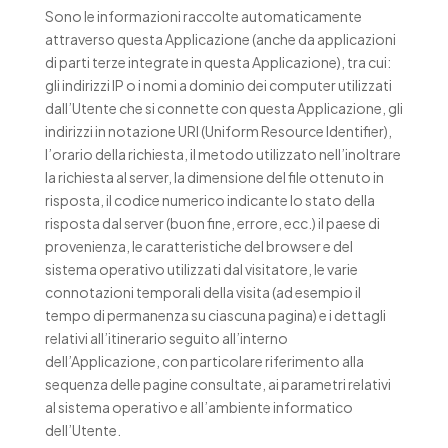
Sono le informazioni raccolte automaticamente
attraverso questa Applicazione (anche da applicazioni
di parti terze integrate in questa Applicazione), tra cui:
gli indirizzi IP o i nomi a dominio dei computer utilizzati
dall’Utente che si connette con questa Applicazione, gli
indirizzi in notazione URI (Uniform Resource Identifier),
l’orario della richiesta, il metodo utilizzato nell’inoltrare
la richiesta al server, la dimensione del file ottenuto in
risposta, il codice numerico indicante lo stato della
risposta dal server (buon fine, errore, ecc.) il paese di
provenienza, le caratteristiche del browser e del
sistema operativo utilizzati dal visitatore, le varie
connotazioni temporali della visita (ad esempio il
tempo di permanenza su ciascuna pagina) e i dettagli
relativi all’itinerario seguito all’interno
dell’Applicazione, con particolare riferimento alla
sequenza delle pagine consultate, ai parametri relativi
al sistema operativo e all’ambiente informatico
dell’Utente.