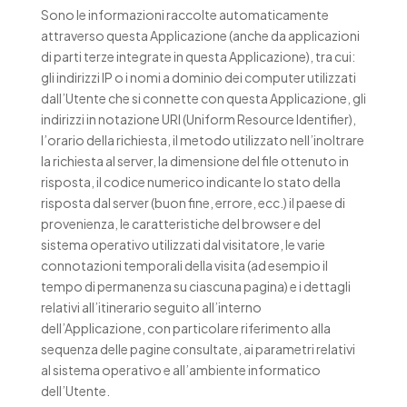
Sono le informazioni raccolte automaticamente
attraverso questa Applicazione (anche da applicazioni
di parti terze integrate in questa Applicazione), tra cui:
gli indirizzi IP o i nomi a dominio dei computer utilizzati
dall’Utente che si connette con questa Applicazione, gli
indirizzi in notazione URI (Uniform Resource Identifier),
l’orario della richiesta, il metodo utilizzato nell’inoltrare
la richiesta al server, la dimensione del file ottenuto in
risposta, il codice numerico indicante lo stato della
risposta dal server (buon fine, errore, ecc.) il paese di
provenienza, le caratteristiche del browser e del
sistema operativo utilizzati dal visitatore, le varie
connotazioni temporali della visita (ad esempio il
tempo di permanenza su ciascuna pagina) e i dettagli
relativi all’itinerario seguito all’interno
dell’Applicazione, con particolare riferimento alla
sequenza delle pagine consultate, ai parametri relativi
al sistema operativo e all’ambiente informatico
dell’Utente.