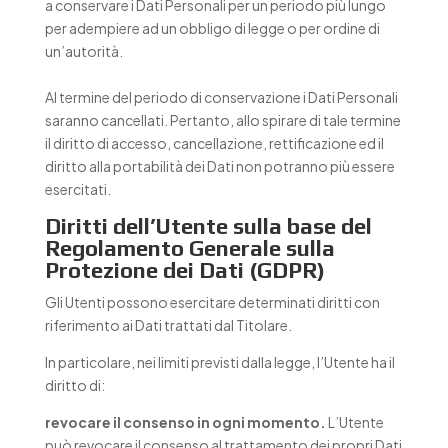
a conservare i Dati Personali per un periodo più lungo
per adempiere ad un obbligo di legge o per ordine di
un’autorità.
Al termine del periodo di conservazione i Dati Personali
saranno cancellati. Pertanto, allo spirare di tale termine
il diritto di accesso, cancellazione, rettificazione ed il
diritto alla portabilità dei Dati non potranno più essere
esercitati.
Diritti dell’Utente sulla base del
Regolamento Generale sulla
Protezione dei Dati (GDPR)
Gli Utenti possono esercitare determinati diritti con
riferimento ai Dati trattati dal Titolare.
In particolare, nei limiti previsti dalla legge, l’Utente ha il
diritto di:
revocare il consenso in ogni momento.
L’Utente
può revocare il consenso al trattamento dei propri Dati