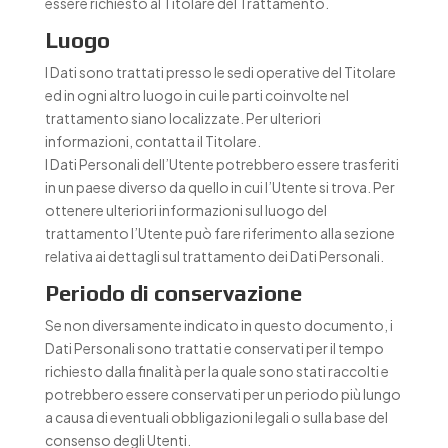
essere richiesto al Titolare del Trattamento.
Luogo
I Dati sono trattati presso le sedi operative del Titolare
ed in ogni altro luogo in cui le parti coinvolte nel
trattamento siano localizzate. Per ulteriori
informazioni, contatta il Titolare.
I Dati Personali dell’Utente potrebbero essere trasferiti
in un paese diverso da quello in cui l’Utente si trova. Per
ottenere ulteriori informazioni sul luogo del
trattamento l’Utente può fare riferimento alla sezione
relativa ai dettagli sul trattamento dei Dati Personali.
Periodo di conservazione
Se non diversamente indicato in questo documento, i
Dati Personali sono trattati e conservati per il tempo
richiesto dalla finalità per la quale sono stati raccolti e
potrebbero essere conservati per un periodo più lungo
a causa di eventuali obbligazioni legali o sulla base del
consenso degli Utenti.