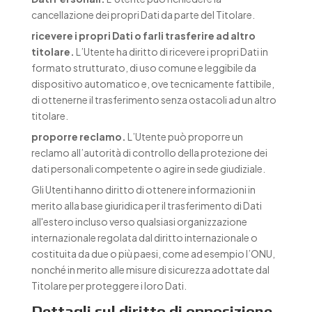
cancellazione dei propri Dati da parte del Titolare.
ricevere i propri Dati o farli trasferire ad altro
titolare.
L’Utente ha diritto di ricevere i propri Dati in
formato strutturato, di uso comune e leggibile da
dispositivo automatico e, ove tecnicamente fattibile,
di ottenerne il trasferimento senza ostacoli ad un altro
titolare.
proporre reclamo.
L’Utente può proporre un
reclamo all’autorità di controllo della protezione dei
dati personali competente o agire in sede giudiziale.
Gli Utenti hanno diritto di ottenere informazioni in
merito alla base giuridica per il trasferimento di Dati
all'estero incluso verso qualsiasi organizzazione
internazionale regolata dal diritto internazionale o
costituita da due o più paesi, come ad esempio l’ONU,
nonché in merito alle misure di sicurezza adottate dal
Titolare per proteggere i loro Dati.
Dettagli sul diritto di opposizione