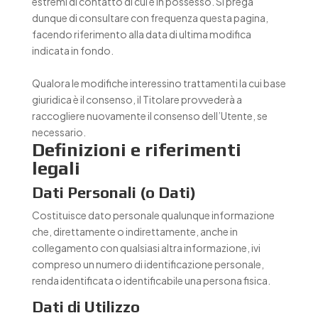
estremi di contatto di cui è in possesso. Si prega
dunque di consultare con frequenza questa pagina,
facendo riferimento alla data di ultima modifica
indicata in fondo.
Qualora le modifiche interessino trattamenti la cui base
giuridica è il consenso, il Titolare provvederà a
raccogliere nuovamente il consenso dell’Utente, se
necessario.
Definizioni e riferimenti
legali
Dati Personali (o Dati)
Costituisce dato personale qualunque informazione
che, direttamente o indirettamente, anche in
collegamento con qualsiasi altra informazione, ivi
compreso un numero di identificazione personale,
renda identificata o identificabile una persona fisica.
Dati di Utilizzo