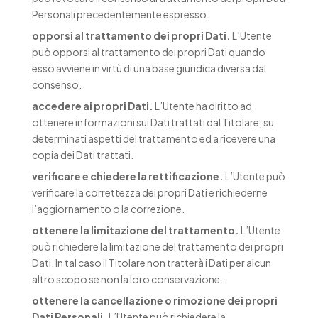
Personali precedentemente espresso.
opporsi al trattamento dei propri Dati.
L’Utente
può opporsi al trattamento dei propri Dati quando
esso avviene in virtù di una base giuridica diversa dal
consenso.
accedere ai propri Dati.
L’Utente ha diritto ad
ottenere informazioni sui Dati trattati dal Titolare, su
determinati aspetti del trattamento ed a ricevere una
copia dei Dati trattati.
verificare e chiedere la rettificazione.
L’Utente può
verificare la correttezza dei propri Dati e richiederne
l’aggiornamento o la correzione.
ottenere la limitazione del trattamento.
L’Utente
può richiedere la limitazione del trattamento dei propri
Dati. In tal caso il Titolare non tratterà i Dati per alcun
altro scopo se non la loro conservazione.
ottenere la cancellazione o rimozione dei propri
Dati Personali.
L’Utente può richiedere la