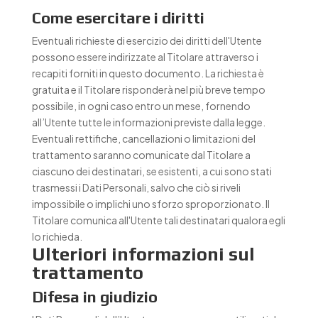
Come esercitare i diritti
Eventuali richieste di esercizio dei diritti dell'Utente
possono essere indirizzate al Titolare attraverso i
recapiti forniti in questo documento. La richiesta è
gratuita e il Titolare risponderà nel più breve tempo
possibile, in ogni caso entro un mese, fornendo
all’Utente tutte le informazioni previste dalla legge.
Eventuali rettifiche, cancellazioni o limitazioni del
trattamento saranno comunicate dal Titolare a
ciascuno dei destinatari, se esistenti, a cui sono stati
trasmessi i Dati Personali, salvo che ciò si riveli
impossibile o implichi uno sforzo sproporzionato. Il
Titolare comunica all'Utente tali destinatari qualora egli
lo richieda.
Ulteriori informazioni sul
trattamento
Difesa in giudizio