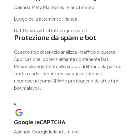
Azienda:
Meta Platforms Ireland Limited
Luogo del trattamento:
Irlanda
Dati Personali trattati:
cognome +11
Protezione da spam e bot
Questo tipo di servizio analizza il traffico di questa
Applicazione, potenzialmente contenente Dati
Personali degli Utenti, allo scopo di filtrarlo da parti di
traffico indesiderate, messaggi e contenuti
riconosciuti come SPAM o proteggerlo da attività di
bot malevoli.
Google reCAPTCHA
Azienda:
Google Ireland Limited