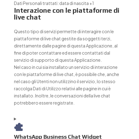
Dati Personali trattati:
data di nascita +1
Interazione con le piattaforme di
live chat
Questo tipo di servizi permette di interagire con le
piattaforme di live chat gestite da soggetti terzi,
direttamente dalle pagine di questa Applicazione, al
fine di poter contattare ed essere contattati dal
servizio di supporto di questa Applicazione.
Nel caso in cui sia installato un servizio di interazione
con le piattaforme di live chat, è possibile che, anche
nel caso gli Utenti non utilizzino il servizio, lo stesso
raccolga Dati di Utilizzo relativi alle pagine in cui è
installato. Inoltre, le conversazioni della live chat
potrebbero essere registrate.
WhatsApp Business Chat Widget