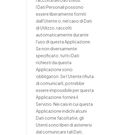
raccolta dei Dati stessi.
I Dati Personali possono
essere liberamente forniti
dall'Utente o, nel caso di Dati
di Utilizzo, raccolti
automaticamente durante
l'uso di questa Applicazione.
Se non diversamente
specificato, tutti i Dati
richiesti da questa
Applicazione sono
obbligatori. Se l’Utente rifiuta
di comunicarli, potrebbe
essere impossibile per questa
Applicazione fornire il
Servizio. Nei casi in cui questa
Applicazione indichi alcuni
Dati come facoltativi, gli
Utenti sono liberi di astenersi
dal comunicare tali Dati,