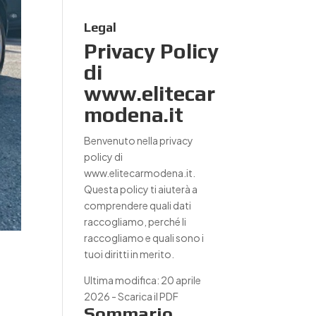
Legal
Privacy Policy
di
www.elitecar
modena.it
Benvenuto nella privacy
policy di
www.elitecarmodena.it.
Questa policy ti aiuterà a
comprendere quali dati
raccogliamo, perché li
raccogliamo e quali sono i
tuoi diritti in merito.
Ultima modifica: 20 aprile
2026 -
Scarica il PDF
Sommario