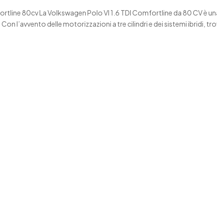
ortline 80cv La Volkswagen Polo VI 1.6 TDI Comfortline da 80 CV è un
Con l’avvento delle motorizzazioni a tre cilindri e dei sistemi ibridi, tr