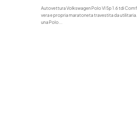
Autovettura Volkswagen Polo VI 5p 1.6 tdi Comf
vera e propria maratoneta travestita da utilitaria. 
una Polo...