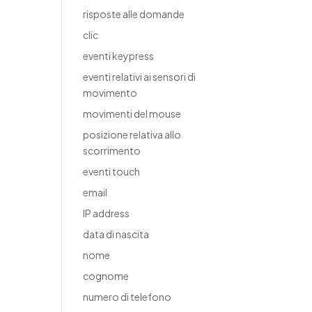
risposte alle domande
clic
eventi keypress
eventi relativi ai sensori di
movimento
movimenti del mouse
posizione relativa allo
scorrimento
eventi touch
email
IP address
data di nascita
nome
cognome
numero di telefono