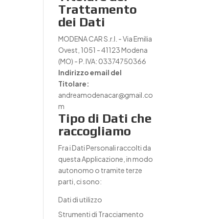
Trattamento
dei Dati
MODENA CAR S.r.l. - Via Emilia
Ovest, 1051 - 41123 Modena
(MO) - P. IVA: 03374750366
Indirizzo email del
Titolare:
andreamodenacar@gmail.co
m
Tipo di Dati che
raccogliamo
Fra i Dati Personali raccolti da
questa Applicazione, in modo
autonomo o tramite terze
parti, ci sono:
Dati di utilizzo
Strumenti di Tracciamento