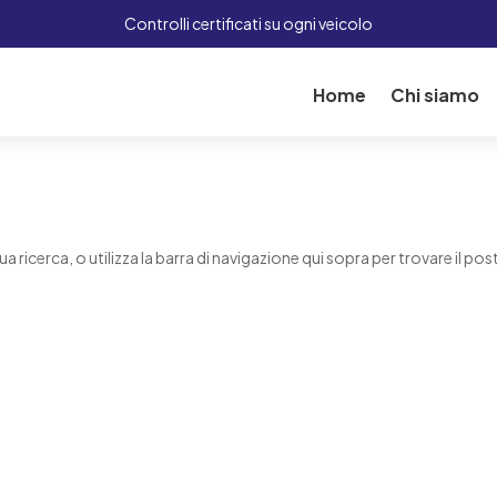
Controlli certificati su ogni veicolo
Home
Chi siamo
ua ricerca, o utilizza la barra di navigazione qui sopra per trovare il pos