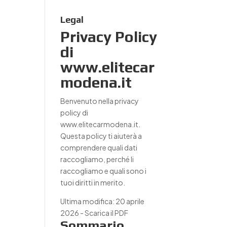
Legal
Privacy Policy
di
www.elitecar
modena.it
Benvenuto nella privacy
policy di
www.elitecarmodena.it.
Questa policy ti aiuterà a
comprendere quali dati
raccogliamo, perché li
raccogliamo e quali sono i
tuoi diritti in merito.
Ultima modifica: 20 aprile
2026 -
Scarica il PDF
Sommario