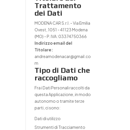
Trattamento
dei Dati
MODENA CAR S.r.l. - Via Emilia
Ovest, 1051 - 41123 Modena
(MO) - P. IVA: 03374750366
Indirizzo email del
Titolare:
andreamodenacar@gmail.co
m
Tipo di Dati che
raccogliamo
Fra i Dati Personali raccolti da
questa Applicazione, in modo
autonomo o tramite terze
parti, ci sono:
Dati di utilizzo
Strumenti di Tracciamento