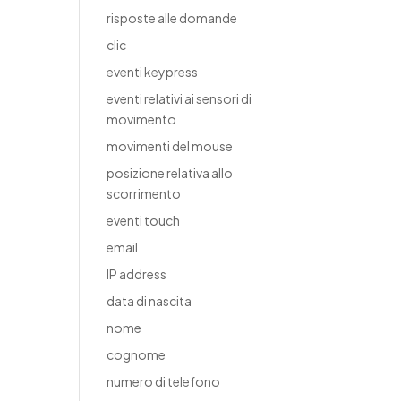
risposte alle domande
clic
eventi keypress
eventi relativi ai sensori di
movimento
movimenti del mouse
posizione relativa allo
scorrimento
eventi touch
email
IP address
data di nascita
nome
cognome
numero di telefono