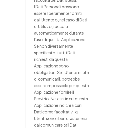
raccolta dei Dati stessi.
I Dati Personali possono
essere liberamente forniti
dall'Utente o, nel caso di Dati
di Utilizzo, raccolti
automaticamente durante
l'uso di questa Applicazione.
Se non diversamente
specificato, tutti i Dati
richiesti da questa
Applicazione sono
obbligatori. Se l’Utente rifiuta
di comunicarli, potrebbe
essere impossibile per questa
Applicazione fornire il
Servizio. Nei casi in cui questa
Applicazione indichi alcuni
Dati come facoltativi, gli
Utenti sono liberi di astenersi
dal comunicare tali Dati,