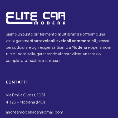
Siamo un punto di riferimento
multibrand
e offriamo una
vasta gamma di
autoveicoli
e
veicoli
commerciali
, pensati
per soddisfare ogni esigenza. Siamo a
Modena
e operiamo in
tutto il nord Italia, garantendo ai nostri clienti un servizio
completo, affidabile e su misura.
CONTATTI
Via Emilia Ovest, 1051
41123 – Modena (MO)
andreamodenacar@gmail.com