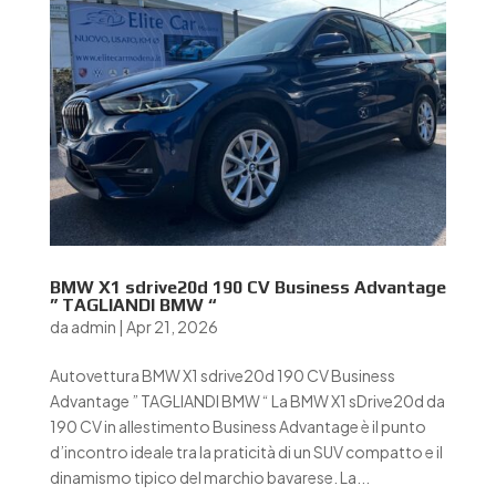
BMW X1 sdrive20d 190 CV Business Advantage
” TAGLIANDI BMW “
da
admin
|
Apr 21, 2026
Autovettura BMW X1 sdrive20d 190 CV Business
Advantage ” TAGLIANDI BMW “ La BMW X1 sDrive20d da
190 CV in allestimento Business Advantage è il punto
d’incontro ideale tra la praticità di un SUV compatto e il
dinamismo tipico del marchio bavarese. La...