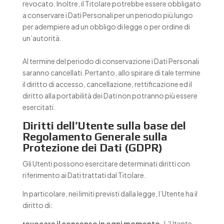
revocato. Inoltre, il Titolare potrebbe essere obbligato
a conservare i Dati Personali per un periodo più lungo
per adempiere ad un obbligo di legge o per ordine di
un’autorità.
Al termine del periodo di conservazione i Dati Personali
saranno cancellati. Pertanto, allo spirare di tale termine
il diritto di accesso, cancellazione, rettificazione ed il
diritto alla portabilità dei Dati non potranno più essere
esercitati.
Diritti dell’Utente sulla base del
Regolamento Generale sulla
Protezione dei Dati (GDPR)
Gli Utenti possono esercitare determinati diritti con
riferimento ai Dati trattati dal Titolare.
In particolare, nei limiti previsti dalla legge, l’Utente ha il
diritto di:
revocare il consenso in ogni momento.
L’Utente