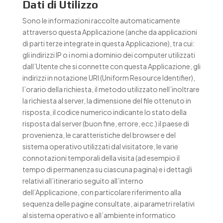
Dati di Utilizzo
Sono le informazioni raccolte automaticamente
attraverso questa Applicazione (anche da applicazioni
di parti terze integrate in questa Applicazione), tra cui:
gli indirizzi IP o i nomi a dominio dei computer utilizzati
dall’Utente che si connette con questa Applicazione, gli
indirizzi in notazione URI (Uniform Resource Identifier),
l’orario della richiesta, il metodo utilizzato nell’inoltrare
la richiesta al server, la dimensione del file ottenuto in
risposta, il codice numerico indicante lo stato della
risposta dal server (buon fine, errore, ecc.) il paese di
provenienza, le caratteristiche del browser e del
sistema operativo utilizzati dal visitatore, le varie
connotazioni temporali della visita (ad esempio il
tempo di permanenza su ciascuna pagina) e i dettagli
relativi all’itinerario seguito all’interno
dell’Applicazione, con particolare riferimento alla
sequenza delle pagine consultate, ai parametri relativi
al sistema operativo e all’ambiente informatico