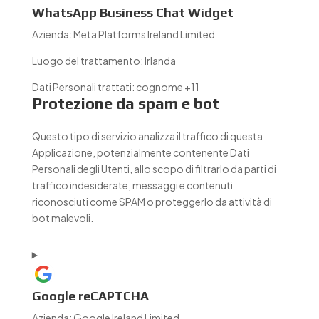
WhatsApp Business Chat Widget
Azienda:
Meta Platforms Ireland Limited
Luogo del trattamento:
Irlanda
Dati Personali trattati:
cognome +11
Protezione da spam e bot
Questo tipo di servizio analizza il traffico di questa
Applicazione, potenzialmente contenente Dati
Personali degli Utenti, allo scopo di filtrarlo da parti di
traffico indesiderate, messaggi e contenuti
riconosciuti come SPAM o proteggerlo da attività di
bot malevoli.
Google reCAPTCHA
Azienda:
Google Ireland Limited