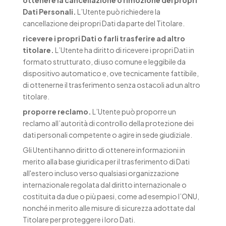
ottenere la cancellazione o rimozione dei propri
Dati Personali.
L’Utente può richiedere la
cancellazione dei propri Dati da parte del Titolare.
ricevere i propri Dati o farli trasferire ad altro
titolare.
L’Utente ha diritto di ricevere i propri Dati in
formato strutturato, di uso comune e leggibile da
dispositivo automatico e, ove tecnicamente fattibile,
di ottenerne il trasferimento senza ostacoli ad un altro
titolare.
proporre reclamo.
L’Utente può proporre un
reclamo all’autorità di controllo della protezione dei
dati personali competente o agire in sede giudiziale.
Gli Utenti hanno diritto di ottenere informazioni in
merito alla base giuridica per il trasferimento di Dati
all'estero incluso verso qualsiasi organizzazione
internazionale regolata dal diritto internazionale o
costituita da due o più paesi, come ad esempio l’ONU,
nonché in merito alle misure di sicurezza adottate dal
Titolare per proteggere i loro Dati.