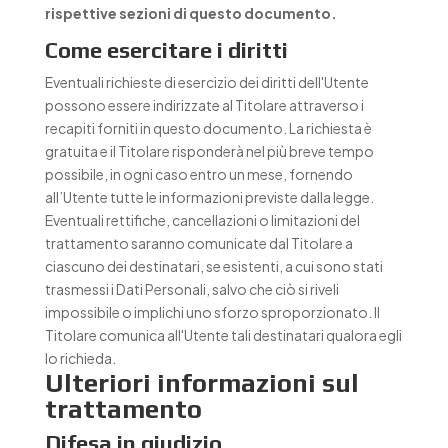
rispettive sezioni di questo documento.
Come esercitare i diritti
Eventuali richieste di esercizio dei diritti dell'Utente
possono essere indirizzate al Titolare attraverso i
recapiti forniti in questo documento. La richiesta è
gratuita e il Titolare risponderà nel più breve tempo
possibile, in ogni caso entro un mese, fornendo
all’Utente tutte le informazioni previste dalla legge.
Eventuali rettifiche, cancellazioni o limitazioni del
trattamento saranno comunicate dal Titolare a
ciascuno dei destinatari, se esistenti, a cui sono stati
trasmessi i Dati Personali, salvo che ciò si riveli
impossibile o implichi uno sforzo sproporzionato. Il
Titolare comunica all'Utente tali destinatari qualora egli
lo richieda.
Ulteriori informazioni sul
trattamento
Difesa in giudizio