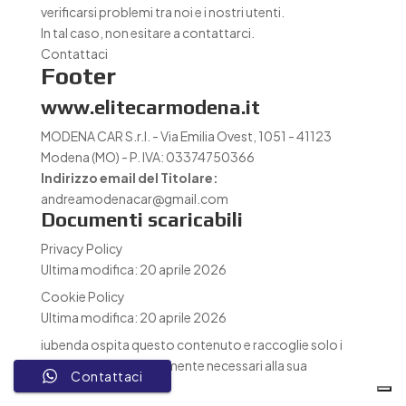
verificarsi problemi tra noi e i nostri utenti.
In tal caso, non esitare a contattarci.
Contattaci
Footer
www.elitecarmodena.it
MODENA CAR S.r.l. - Via Emilia Ovest, 1051 - 41123
Modena (MO) - P. IVA: 03374750366
Indirizzo email del Titolare:
andreamodenacar@gmail.com
Documenti scaricabili
Privacy Policy
Ultima modifica: 20 aprile 2026
Cookie Policy
Ultima modifica: 20 aprile 2026
iubenda
ospita questo contenuto e raccoglie solo
i
Dati Personali strettamente necessari
alla sua
Contattaci
fornitura.