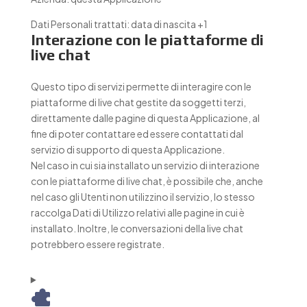
Dati Personali trattati:
data di nascita +1
Interazione con le piattaforme di
live chat
Questo tipo di servizi permette di interagire con le
piattaforme di live chat gestite da soggetti terzi,
direttamente dalle pagine di questa Applicazione, al
fine di poter contattare ed essere contattati dal
servizio di supporto di questa Applicazione.
Nel caso in cui sia installato un servizio di interazione
con le piattaforme di live chat, è possibile che, anche
nel caso gli Utenti non utilizzino il servizio, lo stesso
raccolga Dati di Utilizzo relativi alle pagine in cui è
installato. Inoltre, le conversazioni della live chat
potrebbero essere registrate.