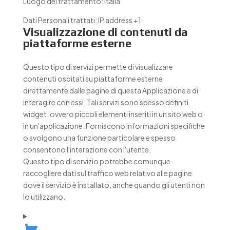
Luogo del trattamento:
Italia
Dati Personali trattati:
IP address +1
Visualizzazione di contenuti da
piattaforme esterne
Questo tipo di servizi permette di visualizzare
contenuti ospitati su piattaforme esterne
direttamente dalle pagine di questa Applicazione e di
interagire con essi. Tali servizi sono spesso definiti
widget, ovvero piccoli elementi inseriti in un sito web o
in un'applicazione. Forniscono informazioni specifiche
o svolgono una funzione particolare e spesso
consentono l'interazione con l'utente.
Questo tipo di servizio potrebbe comunque
raccogliere dati sul traffico web relativo alle pagine
dove il servizio è installato, anche quando gli utenti non
lo utilizzano.