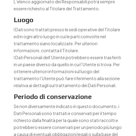
L’elenco aggiornato dei Responsabili potrà sempre
essere richiesto al Titolare del Trattamento.
Luogo
I Dati sono trattati presso le sedi operative del Titolare
ed in ogni altro luogo in cui le parti coinvolte nel
trattamento siano localizzate. Per ulteriori
informazioni, contatta il Titolare.
I Dati Personali dell’Utente potrebbero essere trasferiti
in un paese diverso da quello in cui l’Utente si trova. Per
ottenere ulteriori informazioni sul luogo del
trattamento l’Utente può fare riferimento alla sezione
relativa ai dettagli sul trattamento dei Dati Personali.
Periodo di conservazione
Se non diversamente indicato in questo documento, i
Dati Personali sono trattati e conservati per il tempo
richiesto dalla finalità per la quale sono stati raccolti e
potrebbero essere conservati per un periodo più lungo
a causa di eventuali obbligazioni legali o sulla base del