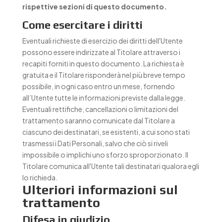
rispettive sezioni di questo documento.
Come esercitare i diritti
Eventuali richieste di esercizio dei diritti dell'Utente
possono essere indirizzate al Titolare attraverso i
recapiti forniti in questo documento. La richiesta è
gratuita e il Titolare risponderà nel più breve tempo
possibile, in ogni caso entro un mese, fornendo
all’Utente tutte le informazioni previste dalla legge.
Eventuali rettifiche, cancellazioni o limitazioni del
trattamento saranno comunicate dal Titolare a
ciascuno dei destinatari, se esistenti, a cui sono stati
trasmessi i Dati Personali, salvo che ciò si riveli
impossibile o implichi uno sforzo sproporzionato. Il
Titolare comunica all'Utente tali destinatari qualora egli
lo richieda.
Ulteriori informazioni sul
trattamento
Difesa in giudizio