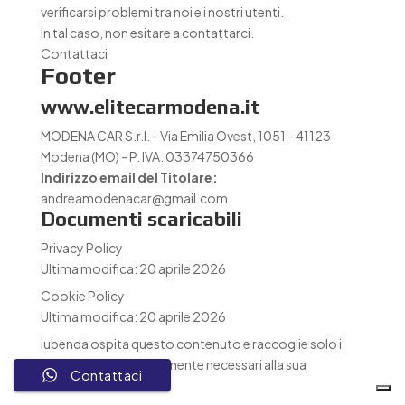
verificarsi problemi tra noi e i nostri utenti.
In tal caso, non esitare a contattarci.
Contattaci
Footer
www.elitecarmodena.it
MODENA CAR S.r.l. - Via Emilia Ovest, 1051 - 41123
Modena (MO) - P. IVA: 03374750366
Indirizzo email del Titolare:
andreamodenacar@gmail.com
Documenti scaricabili
Privacy Policy
Ultima modifica: 20 aprile 2026
Cookie Policy
Ultima modifica: 20 aprile 2026
iubenda
ospita questo contenuto e raccoglie solo
i
Dati Personali strettamente necessari
alla sua
Contattaci
fornitura.