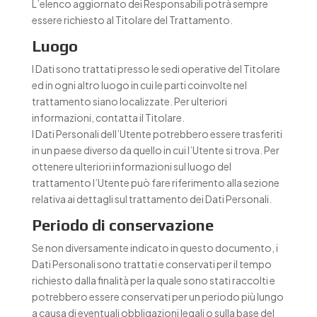
L’elenco aggiornato dei Responsabili potrà sempre
essere richiesto al Titolare del Trattamento.
Luogo
I Dati sono trattati presso le sedi operative del Titolare
ed in ogni altro luogo in cui le parti coinvolte nel
trattamento siano localizzate. Per ulteriori
informazioni, contatta il Titolare.
I Dati Personali dell’Utente potrebbero essere trasferiti
in un paese diverso da quello in cui l’Utente si trova. Per
ottenere ulteriori informazioni sul luogo del
trattamento l’Utente può fare riferimento alla sezione
relativa ai dettagli sul trattamento dei Dati Personali.
Periodo di conservazione
Se non diversamente indicato in questo documento, i
Dati Personali sono trattati e conservati per il tempo
richiesto dalla finalità per la quale sono stati raccolti e
potrebbero essere conservati per un periodo più lungo
a causa di eventuali obbligazioni legali o sulla base del