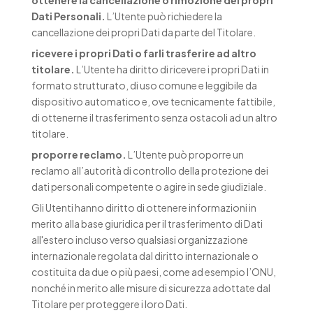
ottenere la cancellazione o rimozione dei propri
Dati Personali.
L’Utente può richiedere la
cancellazione dei propri Dati da parte del Titolare.
ricevere i propri Dati o farli trasferire ad altro
titolare.
L’Utente ha diritto di ricevere i propri Dati in
formato strutturato, di uso comune e leggibile da
dispositivo automatico e, ove tecnicamente fattibile,
di ottenerne il trasferimento senza ostacoli ad un altro
titolare.
proporre reclamo.
L’Utente può proporre un
reclamo all’autorità di controllo della protezione dei
dati personali competente o agire in sede giudiziale.
Gli Utenti hanno diritto di ottenere informazioni in
merito alla base giuridica per il trasferimento di Dati
all'estero incluso verso qualsiasi organizzazione
internazionale regolata dal diritto internazionale o
costituita da due o più paesi, come ad esempio l’ONU,
nonché in merito alle misure di sicurezza adottate dal
Titolare per proteggere i loro Dati.