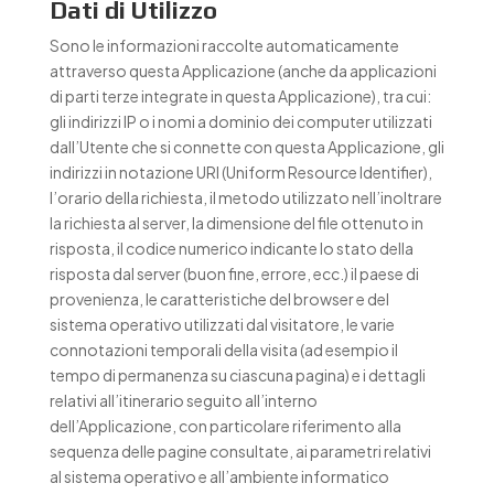
Dati di Utilizzo
Sono le informazioni raccolte automaticamente
attraverso questa Applicazione (anche da applicazioni
di parti terze integrate in questa Applicazione), tra cui:
gli indirizzi IP o i nomi a dominio dei computer utilizzati
dall’Utente che si connette con questa Applicazione, gli
indirizzi in notazione URI (Uniform Resource Identifier),
l’orario della richiesta, il metodo utilizzato nell’inoltrare
la richiesta al server, la dimensione del file ottenuto in
risposta, il codice numerico indicante lo stato della
risposta dal server (buon fine, errore, ecc.) il paese di
provenienza, le caratteristiche del browser e del
sistema operativo utilizzati dal visitatore, le varie
connotazioni temporali della visita (ad esempio il
tempo di permanenza su ciascuna pagina) e i dettagli
relativi all’itinerario seguito all’interno
dell’Applicazione, con particolare riferimento alla
sequenza delle pagine consultate, ai parametri relativi
al sistema operativo e all’ambiente informatico