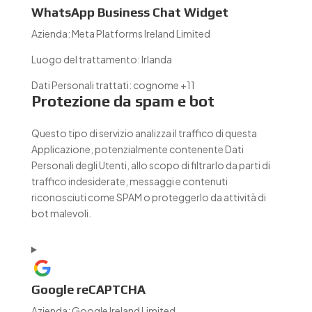
WhatsApp Business Chat Widget
Azienda:
Meta Platforms Ireland Limited
Luogo del trattamento:
Irlanda
Dati Personali trattati:
cognome +11
Protezione da spam e bot
Questo tipo di servizio analizza il traffico di questa
Applicazione, potenzialmente contenente Dati
Personali degli Utenti, allo scopo di filtrarlo da parti di
traffico indesiderate, messaggi e contenuti
riconosciuti come SPAM o proteggerlo da attività di
bot malevoli.
Google reCAPTCHA
Azienda:
Google Ireland Limited