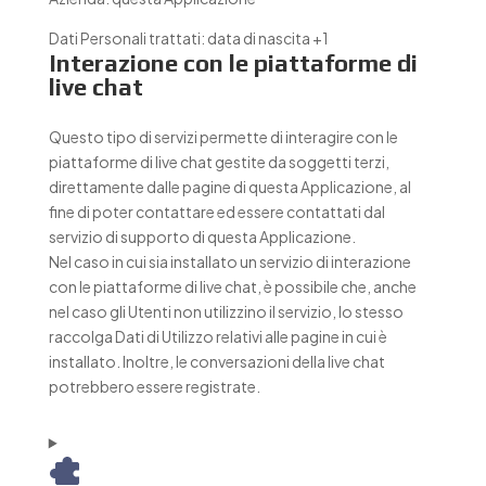
Dati Personali trattati:
data di nascita +1
Interazione con le piattaforme di
live chat
Questo tipo di servizi permette di interagire con le
piattaforme di live chat gestite da soggetti terzi,
direttamente dalle pagine di questa Applicazione, al
fine di poter contattare ed essere contattati dal
servizio di supporto di questa Applicazione.
Nel caso in cui sia installato un servizio di interazione
con le piattaforme di live chat, è possibile che, anche
nel caso gli Utenti non utilizzino il servizio, lo stesso
raccolga Dati di Utilizzo relativi alle pagine in cui è
installato. Inoltre, le conversazioni della live chat
potrebbero essere registrate.