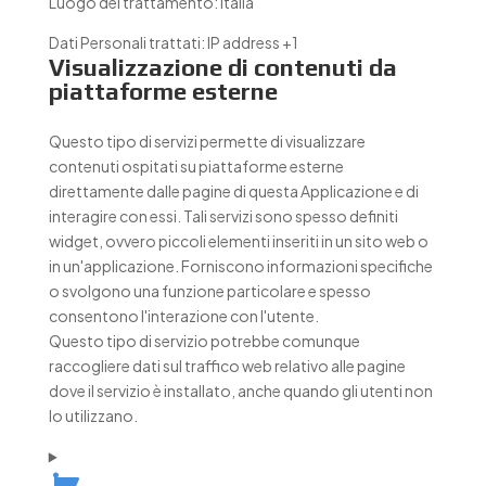
Luogo del trattamento:
Italia
Dati Personali trattati:
IP address +1
Visualizzazione di contenuti da
piattaforme esterne
Questo tipo di servizi permette di visualizzare
contenuti ospitati su piattaforme esterne
direttamente dalle pagine di questa Applicazione e di
interagire con essi. Tali servizi sono spesso definiti
widget, ovvero piccoli elementi inseriti in un sito web o
in un'applicazione. Forniscono informazioni specifiche
o svolgono una funzione particolare e spesso
consentono l'interazione con l'utente.
Questo tipo di servizio potrebbe comunque
raccogliere dati sul traffico web relativo alle pagine
dove il servizio è installato, anche quando gli utenti non
lo utilizzano.