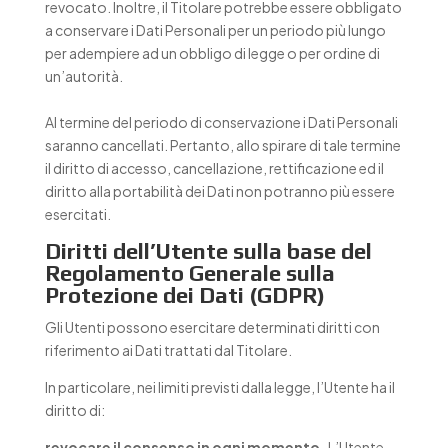
revocato. Inoltre, il Titolare potrebbe essere obbligato
a conservare i Dati Personali per un periodo più lungo
per adempiere ad un obbligo di legge o per ordine di
un’autorità.
Al termine del periodo di conservazione i Dati Personali
saranno cancellati. Pertanto, allo spirare di tale termine
il diritto di accesso, cancellazione, rettificazione ed il
diritto alla portabilità dei Dati non potranno più essere
esercitati.
Diritti dell’Utente sulla base del
Regolamento Generale sulla
Protezione dei Dati (GDPR)
Gli Utenti possono esercitare determinati diritti con
riferimento ai Dati trattati dal Titolare.
In particolare, nei limiti previsti dalla legge, l’Utente ha il
diritto di:
revocare il consenso in ogni momento.
L’Utente