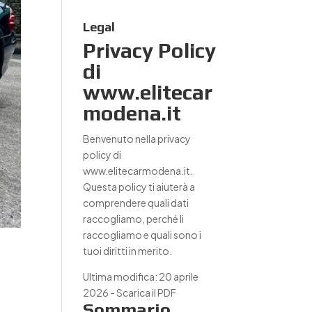
Legal
Privacy Policy
di
www.elitecar
modena.it
Benvenuto nella privacy
policy di
www.elitecarmodena.it.
Questa policy ti aiuterà a
comprendere quali dati
raccogliamo, perché li
raccogliamo e quali sono i
tuoi diritti in merito.
Ultima modifica: 20 aprile
2026 -
Scarica il PDF
Sommario