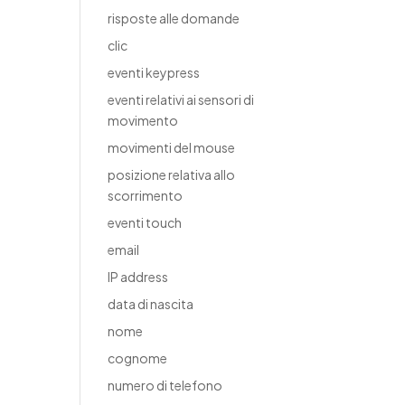
risposte alle domande
clic
eventi keypress
eventi relativi ai sensori di
movimento
movimenti del mouse
posizione relativa allo
scorrimento
eventi touch
email
IP address
data di nascita
nome
cognome
numero di telefono