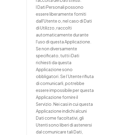
raccolta dei Dati stessi.
I Dati Personali possono
essere liberamente forniti
dall'Utente o, nel caso di Dati
di Utilizzo, raccolti
automaticamente durante
l'uso di questa Applicazione.
Se non diversamente
specificato, tutti i Dati
richiesti da questa
Applicazione sono
obbligatori. Se l’Utente rifiuta
di comunicarli, potrebbe
essere impossibile per questa
Applicazione fornire il
Servizio. Nei casi in cui questa
Applicazione indichi alcuni
Dati come facoltativi, gli
Utenti sono liberi di astenersi
dal comunicare tali Dati,