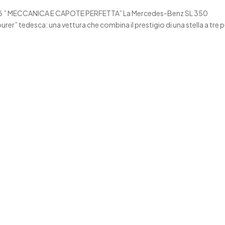
V6 ” MECCANICA E CAPOTE PERFETTA” La Mercedes-Benz SL 350
urer” tedesca: una vettura che combina il prestigio di una stella a tre 