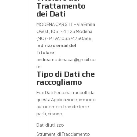
Trattamento
dei Dati
MODENA CAR S.r.l. - Via Emilia
Ovest, 1051 - 41123 Modena
(MO) - P. IVA: 03374750366
Indirizzo email del
Titolare:
andreamodenacar@gmail.co
m
Tipo di Dati che
raccogliamo
Fra i Dati Personali raccolti da
questa Applicazione, in modo
autonomo o tramite terze
parti, ci sono:
Dati di utilizzo
Strumenti di Tracciamento