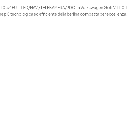
fe 110cv “FULL LED/NAVI/TELEKAMERA/PDC La Volkswagen Golf VIII 1.0 
one più tecnologica ed efficiente della berlina compatta per eccellenza