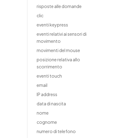
risposte alle domande
clic
eventi keypress
eventi relativi ai sensori di
movimento
movimenti del mouse
posizione relativa allo
scorrimento
eventi touch
email
IP address
data di nascita
nome
cognome
numero di telefono