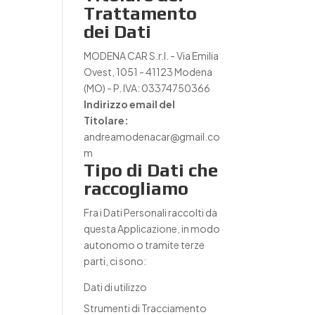
Trattamento
dei Dati
MODENA CAR S.r.l. - Via Emilia
Ovest, 1051 - 41123 Modena
(MO) - P. IVA: 03374750366
Indirizzo email del
Titolare:
andreamodenacar@gmail.co
m
Tipo di Dati che
raccogliamo
Fra i Dati Personali raccolti da
questa Applicazione, in modo
autonomo o tramite terze
parti, ci sono:
Dati di utilizzo
Strumenti di Tracciamento