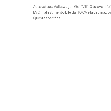
Autovettura Volkswagen Golf VIII 1.0 tsi evo Li
EVO in allestimento Life da 110 CV è la declinazi
Questa specifica...