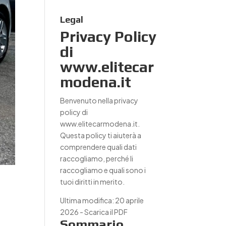
Legal
Privacy Policy
di
www.elitecar
modena.it
Benvenuto nella privacy
policy di
www.elitecarmodena.it.
Questa policy ti aiuterà a
comprendere quali dati
raccogliamo, perché li
raccogliamo e quali sono i
tuoi diritti in merito.
Ultima modifica: 20 aprile
2026 -
Scarica il PDF
Sommario