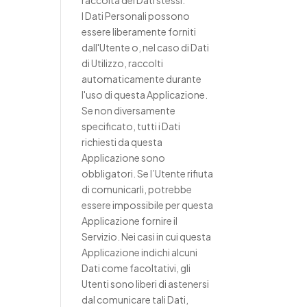
raccolta dei Dati stessi.
I Dati Personali possono
essere liberamente forniti
dall'Utente o, nel caso di Dati
di Utilizzo, raccolti
automaticamente durante
l'uso di questa Applicazione.
Se non diversamente
specificato, tutti i Dati
richiesti da questa
Applicazione sono
obbligatori. Se l’Utente rifiuta
di comunicarli, potrebbe
essere impossibile per questa
Applicazione fornire il
Servizio. Nei casi in cui questa
Applicazione indichi alcuni
Dati come facoltativi, gli
Utenti sono liberi di astenersi
dal comunicare tali Dati,