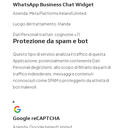
WhatsApp Business Chat Widget
Azienda:
Meta Platforms Ireland Limited
Luogo del trattamento:
Irlanda
Dati Personali trattati:
cognome +11
Protezione da spam e bot
Questo tipo di servizio analizza il traffico di questa
Applicazione, potenzialmente contenente Dati
Personali degli Utenti, allo scopo di filtrarlo da parti di
traffico indesiderate, messaggi e contenuti
riconosciuti come SPAM o proteggerlo da attività di
bot malevoli.
Google reCAPTCHA
Azienda:
Google Ireland Limited