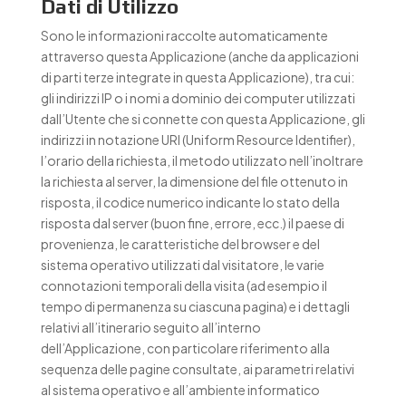
Dati di Utilizzo
Sono le informazioni raccolte automaticamente
attraverso questa Applicazione (anche da applicazioni
di parti terze integrate in questa Applicazione), tra cui:
gli indirizzi IP o i nomi a dominio dei computer utilizzati
dall’Utente che si connette con questa Applicazione, gli
indirizzi in notazione URI (Uniform Resource Identifier),
l’orario della richiesta, il metodo utilizzato nell’inoltrare
la richiesta al server, la dimensione del file ottenuto in
risposta, il codice numerico indicante lo stato della
risposta dal server (buon fine, errore, ecc.) il paese di
provenienza, le caratteristiche del browser e del
sistema operativo utilizzati dal visitatore, le varie
connotazioni temporali della visita (ad esempio il
tempo di permanenza su ciascuna pagina) e i dettagli
relativi all’itinerario seguito all’interno
dell’Applicazione, con particolare riferimento alla
sequenza delle pagine consultate, ai parametri relativi
al sistema operativo e all’ambiente informatico