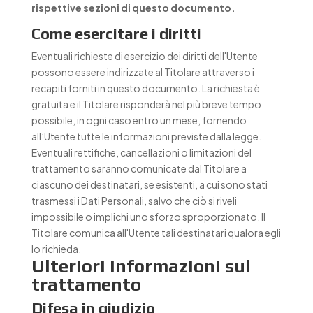
rispettive sezioni di questo documento.
Come esercitare i diritti
Eventuali richieste di esercizio dei diritti dell'Utente
possono essere indirizzate al Titolare attraverso i
recapiti forniti in questo documento. La richiesta è
gratuita e il Titolare risponderà nel più breve tempo
possibile, in ogni caso entro un mese, fornendo
all’Utente tutte le informazioni previste dalla legge.
Eventuali rettifiche, cancellazioni o limitazioni del
trattamento saranno comunicate dal Titolare a
ciascuno dei destinatari, se esistenti, a cui sono stati
trasmessi i Dati Personali, salvo che ciò si riveli
impossibile o implichi uno sforzo sproporzionato. Il
Titolare comunica all'Utente tali destinatari qualora egli
lo richieda.
Ulteriori informazioni sul
trattamento
Difesa in giudizio