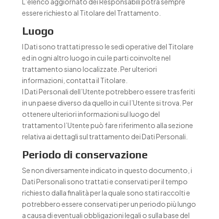
L’elenco aggiornato dei Responsabili potrà sempre
essere richiesto al Titolare del Trattamento.
Luogo
I Dati sono trattati presso le sedi operative del Titolare
ed in ogni altro luogo in cui le parti coinvolte nel
trattamento siano localizzate. Per ulteriori
informazioni, contatta il Titolare.
I Dati Personali dell’Utente potrebbero essere trasferiti
in un paese diverso da quello in cui l’Utente si trova. Per
ottenere ulteriori informazioni sul luogo del
trattamento l’Utente può fare riferimento alla sezione
relativa ai dettagli sul trattamento dei Dati Personali.
Periodo di conservazione
Se non diversamente indicato in questo documento, i
Dati Personali sono trattati e conservati per il tempo
richiesto dalla finalità per la quale sono stati raccolti e
potrebbero essere conservati per un periodo più lungo
a causa di eventuali obbligazioni legali o sulla base del