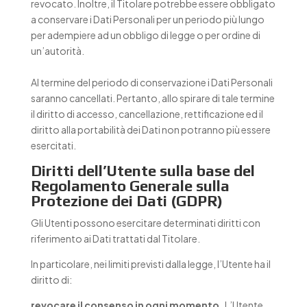
revocato. Inoltre, il Titolare potrebbe essere obbligato
a conservare i Dati Personali per un periodo più lungo
per adempiere ad un obbligo di legge o per ordine di
un’autorità.
Al termine del periodo di conservazione i Dati Personali
saranno cancellati. Pertanto, allo spirare di tale termine
il diritto di accesso, cancellazione, rettificazione ed il
diritto alla portabilità dei Dati non potranno più essere
esercitati.
Diritti dell’Utente sulla base del
Regolamento Generale sulla
Protezione dei Dati (GDPR)
Gli Utenti possono esercitare determinati diritti con
riferimento ai Dati trattati dal Titolare.
In particolare, nei limiti previsti dalla legge, l’Utente ha il
diritto di:
revocare il consenso in ogni momento.
L’Utente