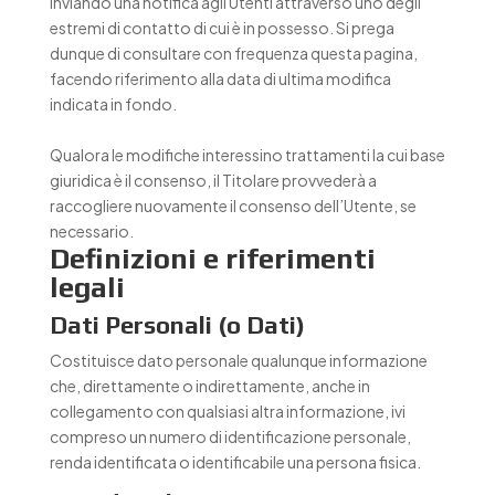
inviando una notifica agli Utenti attraverso uno degli
estremi di contatto di cui è in possesso. Si prega
dunque di consultare con frequenza questa pagina,
facendo riferimento alla data di ultima modifica
indicata in fondo.
Qualora le modifiche interessino trattamenti la cui base
giuridica è il consenso, il Titolare provvederà a
raccogliere nuovamente il consenso dell’Utente, se
necessario.
Definizioni e riferimenti
legali
Dati Personali (o Dati)
Costituisce dato personale qualunque informazione
che, direttamente o indirettamente, anche in
collegamento con qualsiasi altra informazione, ivi
compreso un numero di identificazione personale,
renda identificata o identificabile una persona fisica.