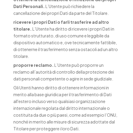
Dati Personali.
L’Utente può richiedere la
cancellazione dei propri Dati da parte del Titolare.
ricevere i propri Dati o farli trasferire ad altro
titolare.
L’Utente ha diritto di ricevere i propri Dati in
formato strutturato, di uso comune e leggibile da
dispositivo automatico e, ove tecnicamente fattibile,
di ottenerne il trasferimento senza ostacoli ad un altro
titolare.
proporre reclamo.
L’Utente può proporre un
reclamo all’autorità di controllo della protezione dei
dati personali competente o agire in sede giudiziale.
Gli Utenti hanno diritto di ottenere informazioni in
merito alla base giuridica per il trasferimento di Dati
all'estero incluso verso qualsiasi organizzazione
internazionale regolata dal diritto internazionale o
costituita da due o più paesi, come ad esempio l’ONU,
nonché in merito alle misure di sicurezza adottate dal
Titolare per proteggere i loro Dati.