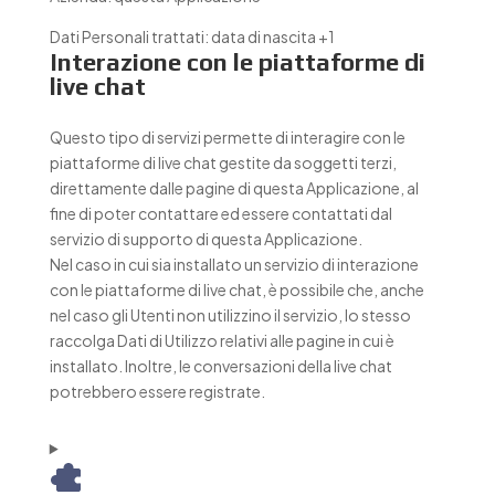
Dati Personali trattati:
data di nascita +1
Interazione con le piattaforme di
live chat
Questo tipo di servizi permette di interagire con le
piattaforme di live chat gestite da soggetti terzi,
direttamente dalle pagine di questa Applicazione, al
fine di poter contattare ed essere contattati dal
servizio di supporto di questa Applicazione.
Nel caso in cui sia installato un servizio di interazione
con le piattaforme di live chat, è possibile che, anche
nel caso gli Utenti non utilizzino il servizio, lo stesso
raccolga Dati di Utilizzo relativi alle pagine in cui è
installato. Inoltre, le conversazioni della live chat
potrebbero essere registrate.