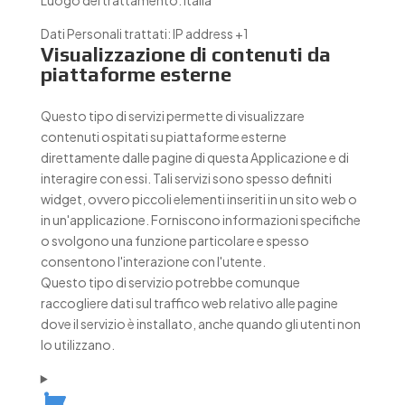
Luogo del trattamento:
Italia
Dati Personali trattati:
IP address +1
Visualizzazione di contenuti da
piattaforme esterne
Questo tipo di servizi permette di visualizzare
contenuti ospitati su piattaforme esterne
direttamente dalle pagine di questa Applicazione e di
interagire con essi. Tali servizi sono spesso definiti
widget, ovvero piccoli elementi inseriti in un sito web o
in un'applicazione. Forniscono informazioni specifiche
o svolgono una funzione particolare e spesso
consentono l'interazione con l'utente.
Questo tipo di servizio potrebbe comunque
raccogliere dati sul traffico web relativo alle pagine
dove il servizio è installato, anche quando gli utenti non
lo utilizzano.