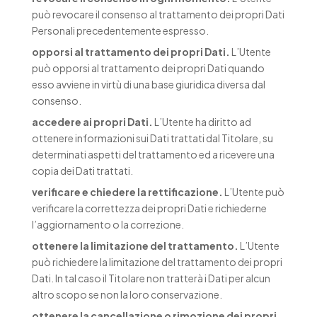
può revocare il consenso al trattamento dei propri Dati
Personali precedentemente espresso.
opporsi al trattamento dei propri Dati.
L’Utente
può opporsi al trattamento dei propri Dati quando
esso avviene in virtù di una base giuridica diversa dal
consenso.
accedere ai propri Dati.
L’Utente ha diritto ad
ottenere informazioni sui Dati trattati dal Titolare, su
determinati aspetti del trattamento ed a ricevere una
copia dei Dati trattati.
verificare e chiedere la rettificazione.
L’Utente può
verificare la correttezza dei propri Dati e richiederne
l’aggiornamento o la correzione.
ottenere la limitazione del trattamento.
L’Utente
può richiedere la limitazione del trattamento dei propri
Dati. In tal caso il Titolare non tratterà i Dati per alcun
altro scopo se non la loro conservazione.
ottenere la cancellazione o rimozione dei propri