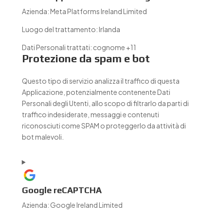
Azienda:
Meta Platforms Ireland Limited
Luogo del trattamento:
Irlanda
Dati Personali trattati:
cognome +11
Protezione da spam e bot
Questo tipo di servizio analizza il traffico di questa
Applicazione, potenzialmente contenente Dati
Personali degli Utenti, allo scopo di filtrarlo da parti di
traffico indesiderate, messaggi e contenuti
riconosciuti come SPAM o proteggerlo da attività di
bot malevoli.
Google reCAPTCHA
Azienda:
Google Ireland Limited