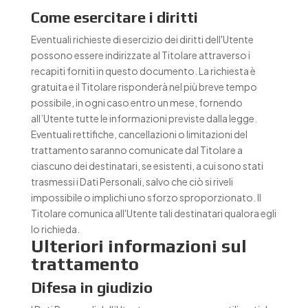
Come esercitare i diritti
Eventuali richieste di esercizio dei diritti dell'Utente
possono essere indirizzate al Titolare attraverso i
recapiti forniti in questo documento. La richiesta è
gratuita e il Titolare risponderà nel più breve tempo
possibile, in ogni caso entro un mese, fornendo
all’Utente tutte le informazioni previste dalla legge.
Eventuali rettifiche, cancellazioni o limitazioni del
trattamento saranno comunicate dal Titolare a
ciascuno dei destinatari, se esistenti, a cui sono stati
trasmessi i Dati Personali, salvo che ciò si riveli
impossibile o implichi uno sforzo sproporzionato. Il
Titolare comunica all'Utente tali destinatari qualora egli
lo richieda.
Ulteriori informazioni sul
trattamento
Difesa in giudizio