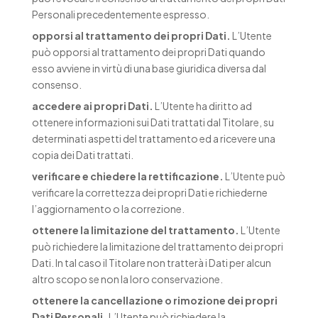
Personali precedentemente espresso.
opporsi al trattamento dei propri Dati.
L’Utente
può opporsi al trattamento dei propri Dati quando
esso avviene in virtù di una base giuridica diversa dal
consenso.
accedere ai propri Dati.
L’Utente ha diritto ad
ottenere informazioni sui Dati trattati dal Titolare, su
determinati aspetti del trattamento ed a ricevere una
copia dei Dati trattati.
verificare e chiedere la rettificazione.
L’Utente può
verificare la correttezza dei propri Dati e richiederne
l’aggiornamento o la correzione.
ottenere la limitazione del trattamento.
L’Utente
può richiedere la limitazione del trattamento dei propri
Dati. In tal caso il Titolare non tratterà i Dati per alcun
altro scopo se non la loro conservazione.
ottenere la cancellazione o rimozione dei propri
Dati Personali.
L’Utente può richiedere la