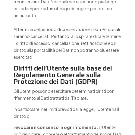
a conservare i Dati Personali per un periodo più lungo
per adempiere ad un obbligo di legge o per ordine di
un’autorità.
Al termine del periodo di conservazione i Dati Personali
saranno cancellati. Pertanto, allo spirare di tale termine
il diritto di accesso, cancellazione, rettificazione ed il
diritto alla portabilità dei Dati non potranno più essere
esercitati.
Diritti dell’Utente sulla base del
Regolamento Generale sulla
Protezione dei Dati (GDPR)
Gli Utenti possono esercitare determinati diritti con
riferimento ai Dati trattati dal Titolare.
In particolare, nei limiti previsti dalla legge, l’Utente ha il
diritto di:
revocare il consenso in ogni momento.
L’Utente
può revocare il consenso al trattamento dei propri Dati