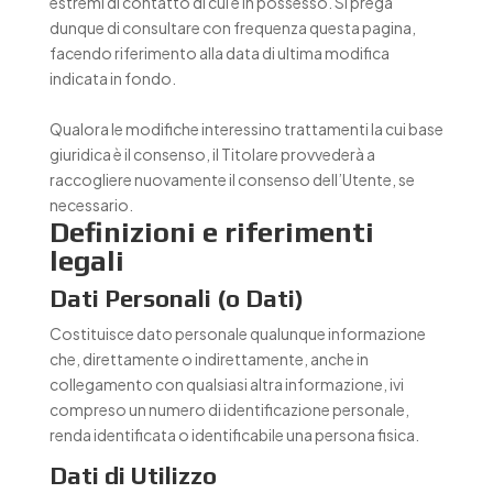
estremi di contatto di cui è in possesso. Si prega
dunque di consultare con frequenza questa pagina,
facendo riferimento alla data di ultima modifica
indicata in fondo.
Qualora le modifiche interessino trattamenti la cui base
giuridica è il consenso, il Titolare provvederà a
raccogliere nuovamente il consenso dell’Utente, se
necessario.
Definizioni e riferimenti
legali
Dati Personali (o Dati)
Costituisce dato personale qualunque informazione
che, direttamente o indirettamente, anche in
collegamento con qualsiasi altra informazione, ivi
compreso un numero di identificazione personale,
renda identificata o identificabile una persona fisica.
Dati di Utilizzo