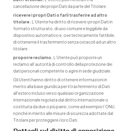
cancellazione dei propri Dati da parte del Titolare.
ricevere i propri Dati o farli trasferire ad altro
titolare.
L’Utente ha diritto di ricevere i propri Dati in
formato strutturato, di uso comune e leggibile da
dispositivo automatico e, ove tecnicamente fattibile,
di ottenerne il trasferimento senza ostacoli ad un altro
titolare.
proporre reclamo.
L’Utente può proporre un
reclamo all’autorità di controllo della protezione dei
dati personali competente o agire in sede giudiziale.
Gli Utenti hanno diritto di ottenere informazioni in
merito alla base giuridica per il trasferimento di Dati
all'estero incluso verso qualsiasi organizzazione
internazionale regolata dal diritto internazionale o
costituita da due o più paesi, come ad esempio l’ONU,
nonché in merito alle misure di sicurezza adottate dal
Titolare per proteggere i loro Dati.
Dettagli sul diritto di opposizione