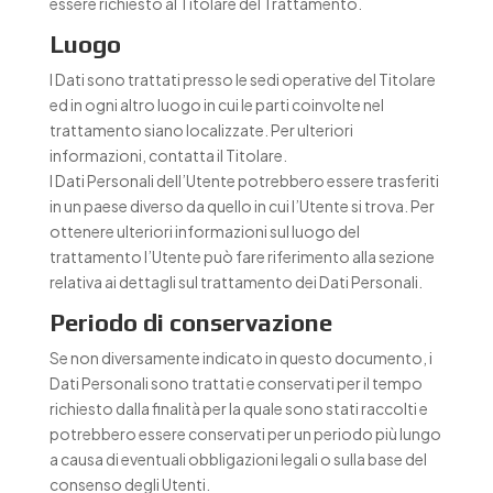
essere richiesto al Titolare del Trattamento.
Luogo
I Dati sono trattati presso le sedi operative del Titolare
ed in ogni altro luogo in cui le parti coinvolte nel
trattamento siano localizzate. Per ulteriori
informazioni, contatta il Titolare.
I Dati Personali dell’Utente potrebbero essere trasferiti
in un paese diverso da quello in cui l’Utente si trova. Per
ottenere ulteriori informazioni sul luogo del
trattamento l’Utente può fare riferimento alla sezione
relativa ai dettagli sul trattamento dei Dati Personali.
Periodo di conservazione
Se non diversamente indicato in questo documento, i
Dati Personali sono trattati e conservati per il tempo
richiesto dalla finalità per la quale sono stati raccolti e
potrebbero essere conservati per un periodo più lungo
a causa di eventuali obbligazioni legali o sulla base del
consenso degli Utenti.