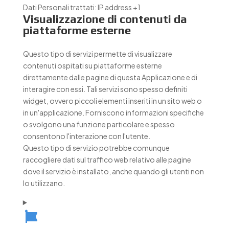
Dati Personali trattati:
IP address +1
Visualizzazione di contenuti da
piattaforme esterne
Questo tipo di servizi permette di visualizzare
contenuti ospitati su piattaforme esterne
direttamente dalle pagine di questa Applicazione e di
interagire con essi. Tali servizi sono spesso definiti
widget, ovvero piccoli elementi inseriti in un sito web o
in un'applicazione. Forniscono informazioni specifiche
o svolgono una funzione particolare e spesso
consentono l'interazione con l'utente.
Questo tipo di servizio potrebbe comunque
raccogliere dati sul traffico web relativo alle pagine
dove il servizio è installato, anche quando gli utenti non
lo utilizzano.