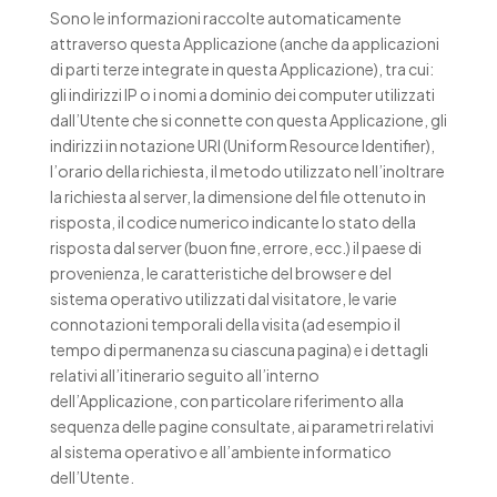
Sono le informazioni raccolte automaticamente
attraverso questa Applicazione (anche da applicazioni
di parti terze integrate in questa Applicazione), tra cui:
gli indirizzi IP o i nomi a dominio dei computer utilizzati
dall’Utente che si connette con questa Applicazione, gli
indirizzi in notazione URI (Uniform Resource Identifier),
l’orario della richiesta, il metodo utilizzato nell’inoltrare
la richiesta al server, la dimensione del file ottenuto in
risposta, il codice numerico indicante lo stato della
risposta dal server (buon fine, errore, ecc.) il paese di
provenienza, le caratteristiche del browser e del
sistema operativo utilizzati dal visitatore, le varie
connotazioni temporali della visita (ad esempio il
tempo di permanenza su ciascuna pagina) e i dettagli
relativi all’itinerario seguito all’interno
dell’Applicazione, con particolare riferimento alla
sequenza delle pagine consultate, ai parametri relativi
al sistema operativo e all’ambiente informatico
dell’Utente.