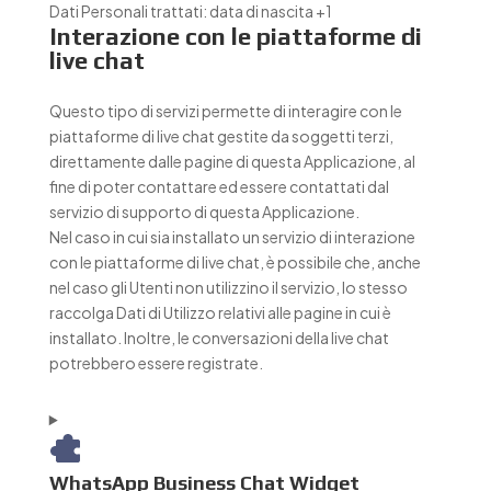
Dati Personali trattati:
data di nascita +1
Interazione con le piattaforme di
live chat
Questo tipo di servizi permette di interagire con le
piattaforme di live chat gestite da soggetti terzi,
direttamente dalle pagine di questa Applicazione, al
fine di poter contattare ed essere contattati dal
servizio di supporto di questa Applicazione.
Nel caso in cui sia installato un servizio di interazione
con le piattaforme di live chat, è possibile che, anche
nel caso gli Utenti non utilizzino il servizio, lo stesso
raccolga Dati di Utilizzo relativi alle pagine in cui è
installato. Inoltre, le conversazioni della live chat
potrebbero essere registrate.
WhatsApp Business Chat Widget