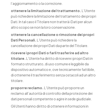
l’aggiornamento o la correzione.
ottenere la limitazione del trattamento.
L’Utente
può richiedere la limitazione del trattamento dei propri
Dati. In tal caso il Titolare non tratterà i Dati per alcun
altro scopo se non la loro conservazione.
ottenere la cancellazione o rimozione dei propri
Dati Personali.
L’Utente può richiedere la
cancellazione dei propri Dati da parte del Titolare.
ricevere i propri Dati o farli trasferire ad altro
titolare.
L’Utente ha diritto di ricevere i propri Dati in
formato strutturato, di uso comune e leggibile da
dispositivo automatico e, ove tecnicamente fattibile,
di ottenerne il trasferimento senza ostacoli ad un altro
titolare.
proporre reclamo.
L’Utente può proporre un
reclamo all’autorità di controllo della protezione dei
dati personali competente o agire in sede giudiziale.
Gli Utenti hanno diritto di ottenere informazioni in