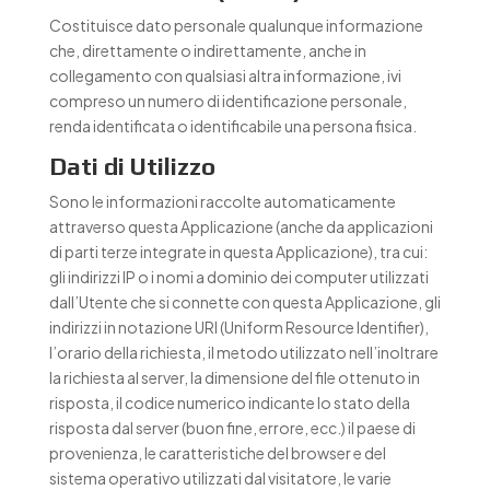
Costituisce dato personale qualunque informazione
che, direttamente o indirettamente, anche in
collegamento con qualsiasi altra informazione, ivi
compreso un numero di identificazione personale,
renda identificata o identificabile una persona fisica.
Dati di Utilizzo
Sono le informazioni raccolte automaticamente
attraverso questa Applicazione (anche da applicazioni
di parti terze integrate in questa Applicazione), tra cui:
gli indirizzi IP o i nomi a dominio dei computer utilizzati
dall’Utente che si connette con questa Applicazione, gli
indirizzi in notazione URI (Uniform Resource Identifier),
l’orario della richiesta, il metodo utilizzato nell’inoltrare
la richiesta al server, la dimensione del file ottenuto in
risposta, il codice numerico indicante lo stato della
risposta dal server (buon fine, errore, ecc.) il paese di
provenienza, le caratteristiche del browser e del
sistema operativo utilizzati dal visitatore, le varie