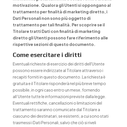
motivazione. Qualora gli Utenti si oppongano al
trattamento per finalità di marketing diretto, i
Dati Personali non sono più oggetto di
trattamento per tali finalità. Per scoprire se il
Titolare tratti Dati con finalità di marketing
diretto gli Utenti possono fare riferimento alle
rispettive sezioni di questo documento.
Come esercitare i diritti
Eventuali richieste di esercizio dei diritti dell'Utente
possono essere indirizzate al Titolare attraverso i
recapiti forniti in questo documento. La richiesta è
gratuita e il Titolare risponderà nel più breve tempo
possibile, in ogni caso entro un mese, fornendo
all’Utente tutte le informazioni previste dalla legge.
Eventuali rettifiche, cancellazioni o limitazioni del
trattamento saranno comunicate dal Titolare a
ciascuno dei destinatari, se esistenti, a cui sono stati
trasmessi i Dati Personali, salvo che ciò si riveli