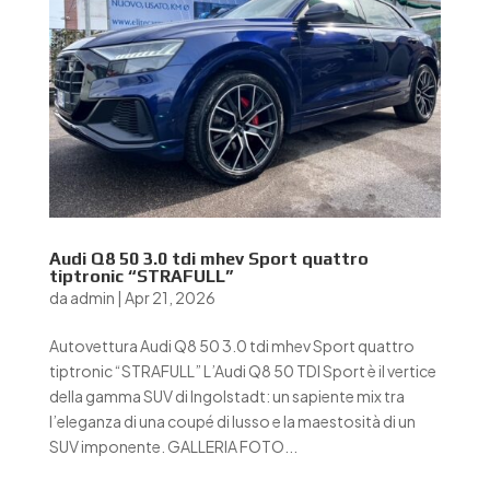
Audi Q8 50 3.0 tdi mhev Sport quattro
tiptronic “STRAFULL”
da
admin
|
Apr 21, 2026
Autovettura Audi Q8 50 3.0 tdi mhev Sport quattro
tiptronic “STRAFULL” L’Audi Q8 50 TDI Sport è il vertice
della gamma SUV di Ingolstadt: un sapiente mix tra
l’eleganza di una coupé di lusso e la maestosità di un
SUV imponente. GALLERIA FOTO...