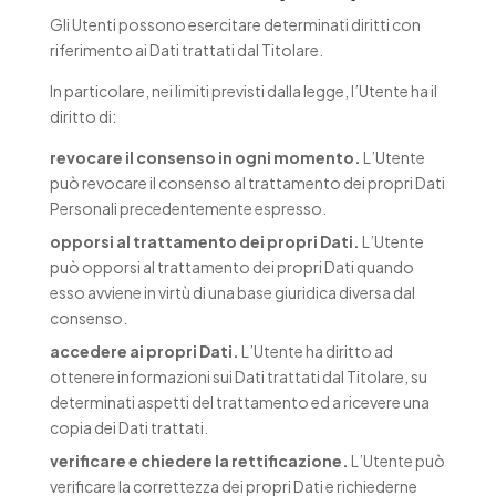
Gli Utenti possono esercitare determinati diritti con
riferimento ai Dati trattati dal Titolare.
In particolare, nei limiti previsti dalla legge, l’Utente ha il
diritto di:
revocare il consenso in ogni momento.
L’Utente
può revocare il consenso al trattamento dei propri Dati
Personali precedentemente espresso.
opporsi al trattamento dei propri Dati.
L’Utente
può opporsi al trattamento dei propri Dati quando
esso avviene in virtù di una base giuridica diversa dal
consenso.
accedere ai propri Dati.
L’Utente ha diritto ad
ottenere informazioni sui Dati trattati dal Titolare, su
determinati aspetti del trattamento ed a ricevere una
copia dei Dati trattati.
verificare e chiedere la rettificazione.
L’Utente può
verificare la correttezza dei propri Dati e richiederne