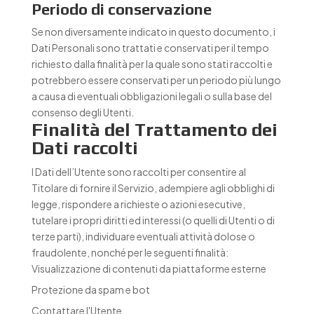
Periodo di conservazione
Se non diversamente indicato in questo documento, i
Dati Personali sono trattati e conservati per il tempo
richiesto dalla finalità per la quale sono stati raccolti e
potrebbero essere conservati per un periodo più lungo
a causa di eventuali obbligazioni legali o sulla base del
consenso degli Utenti.
Finalità del Trattamento dei
Dati raccolti
I Dati dell’Utente sono raccolti per consentire al
Titolare di fornire il Servizio, adempiere agli obblighi di
legge, rispondere a richieste o azioni esecutive,
tutelare i propri diritti ed interessi (o quelli di Utenti o di
terze parti), individuare eventuali attività dolose o
fraudolente, nonché per le seguenti finalità:
Visualizzazione di contenuti da piattaforme esterne
Protezione da spam e bot
Contattare l'Utente