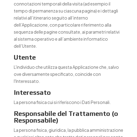
connotazioni temporali della visita (ad esempio il
tempo di permanenza su ciascuna pagina) e i dettagli
relativi all’itinerario seguito all’interno
dell’Applicazione, con particolare riferimento alla
sequenza delle pagine consultate, ai parametri relativi
al sistema operativo e all’ambiente informatico
dell’Utente.
Utente
L'individuo che utilizza questa Applicazione che, salvo
ove diversamente specificato, coincide con
l'Interessato.
Interessato
La persona fisica cui si riferiscono i Dati Personali.
Responsabile del Trattamento (o
Responsabile)
La persona fisica, giuridica, la pubblica amministrazione
e qualsiasi altro ente che tratta dati personali per conto