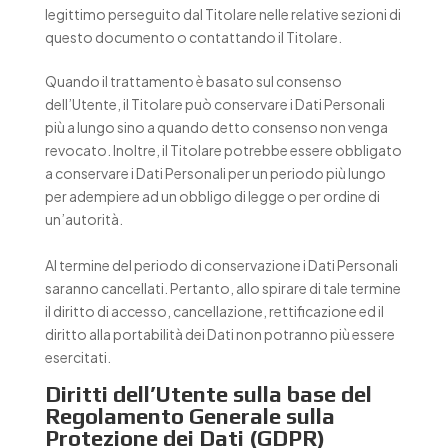
legittimo perseguito dal Titolare nelle relative sezioni di
questo documento o contattando il Titolare.
Quando il trattamento è basato sul consenso
dell’Utente, il Titolare può conservare i Dati Personali
più a lungo sino a quando detto consenso non venga
revocato. Inoltre, il Titolare potrebbe essere obbligato
a conservare i Dati Personali per un periodo più lungo
per adempiere ad un obbligo di legge o per ordine di
un’autorità.
Al termine del periodo di conservazione i Dati Personali
saranno cancellati. Pertanto, allo spirare di tale termine
il diritto di accesso, cancellazione, rettificazione ed il
diritto alla portabilità dei Dati non potranno più essere
esercitati.
Diritti dell’Utente sulla base del
Regolamento Generale sulla
Protezione dei Dati (GDPR)