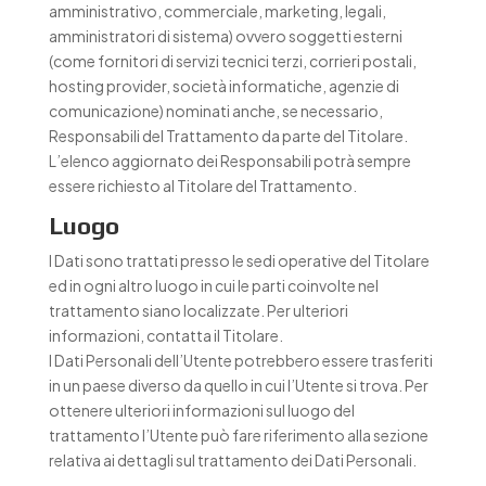
amministrativo, commerciale, marketing, legali,
amministratori di sistema) ovvero soggetti esterni
(come fornitori di servizi tecnici terzi, corrieri postali,
hosting provider, società informatiche, agenzie di
comunicazione) nominati anche, se necessario,
Responsabili del Trattamento da parte del Titolare.
L’elenco aggiornato dei Responsabili potrà sempre
essere richiesto al Titolare del Trattamento.
Luogo
I Dati sono trattati presso le sedi operative del Titolare
ed in ogni altro luogo in cui le parti coinvolte nel
trattamento siano localizzate. Per ulteriori
informazioni, contatta il Titolare.
I Dati Personali dell’Utente potrebbero essere trasferiti
in un paese diverso da quello in cui l’Utente si trova. Per
ottenere ulteriori informazioni sul luogo del
trattamento l’Utente può fare riferimento alla sezione
relativa ai dettagli sul trattamento dei Dati Personali.