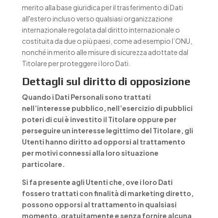
merito alla base giuridica per il trasferimento di Dati
all'estero incluso verso qualsiasi organizzazione
internazionale regolata dal diritto internazionale o
costituita da due o più paesi, come ad esempio l’ONU,
nonché in merito alle misure di sicurezza adottate dal
Titolare per proteggere i loro Dati.
Dettagli sul diritto di opposizione
Quando i Dati Personali sono trattati
nell’interesse pubblico, nell’esercizio di pubblici
poteri di cui è investito il Titolare oppure per
perseguire un interesse legittimo del Titolare, gli
Utenti hanno diritto ad opporsi al trattamento
per motivi connessi alla loro situazione
particolare.
Si fa presente agli Utenti che, ove i loro Dati
fossero trattati con finalità di marketing diretto,
possono opporsi al trattamento in qualsiasi
momento, gratuitamente e senza fornire alcuna