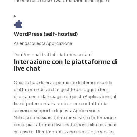
facendo uso dei software menzionati di seguito.
WordPress (self-hosted)
Azienda:
questa Applicazione
Dati Personali trattati:
data di nascita +1
Interazione con le piattaforme di
live chat
Questo tipo di servizi permette di interagire con le
piattaforme di live chat gestite da soggetti terzi,
direttamente dalle pagine di questa Applicazione, al
fine di poter contattare ed essere contattati dal
servizio di supporto di questa Applicazione.
Nel caso in cui sia installato un servizio di interazione
con le piattaforme di live chat, è possibile che, anche
nel caso gli Utenti non utilizzino il servizio, lo stesso